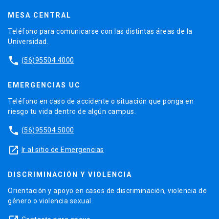
MESA CENTRAL
Teléfono para comunicarse con las distintas áreas de la
Universidad.
phone
(56)95504 4000
EMERGENCIAS UC
Teléfono en caso de accidente o situación que ponga en
riesgo tu vida dentro de algún campus.
phone
(56)95504 5000
launch
Ir al sitio de Emergencias
DISCRIMINACIÓN Y VIOLENCIA
Orientación y apoyo en casos de discriminación, violencia de
género o violencia sexual.