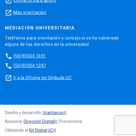
launch
Contacto para apoyo
launch
Más orientación
MEDIACIÓN UNIVERSITARIA
Teléfonos para orientación y consejo si se ha vulnerado
alguno de tus derechos en la universidad.
phone
(56)95504 1691
phone
(56)95504 1247
launch
Ir a la Oficina de Ombuds UC
Diseño y desarrollo:
Urantiacos
Asesoría:
Dirección Digital
, Prorrectoría
Utilizando el
Kit Digital UC