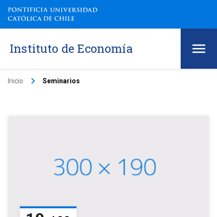
Instituto de Economía
keyboard_arrow_right
Inicio
Seminarios