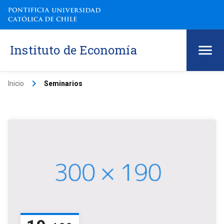
Instituto de Economía
keyboard_arrow_right
Inicio
Seminarios