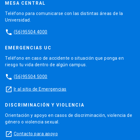
MESA CENTRAL
Teléfono para comunicarse con las distintas áreas de la
Universidad.
phone
(56)95504 4000
EMERGENCIAS UC
Teléfono en caso de accidente o situación que ponga en
riesgo tu vida dentro de algún campus.
phone
(56)95504 5000
launch
Ir al sitio de Emergencias
DISCRIMINACIÓN Y VIOLENCIA
Orientación y apoyo en casos de discriminación, violencia de
género o violencia sexual.
launch
Contacto para apoyo