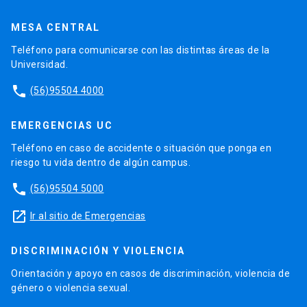
MESA CENTRAL
Teléfono para comunicarse con las distintas áreas de la
Universidad.
phone
(56)95504 4000
EMERGENCIAS UC
Teléfono en caso de accidente o situación que ponga en
riesgo tu vida dentro de algún campus.
phone
(56)95504 5000
launch
Ir al sitio de Emergencias
DISCRIMINACIÓN Y VIOLENCIA
Orientación y apoyo en casos de discriminación, violencia de
género o violencia sexual.