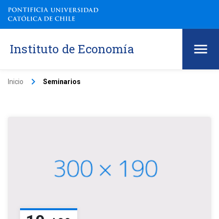
Instituto de Economía
keyboard_arrow_right
Inicio
Seminarios