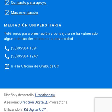
launch
Contacto para apoyo
launch
Más orientación
MEDIACIÓN UNIVERSITARIA
Teléfonos para orientación y consejo si se ha vulnerado
alguno de tus derechos en la universidad.
phone
(56)95504 1691
phone
(56)95504 1247
launch
Ir a la Oficina de Ombuds UC
Diseño y desarrollo:
Urantiacos
Asesoría:
Dirección Digital
, Prorrectoría
Utilizando el
Kit Digital UC