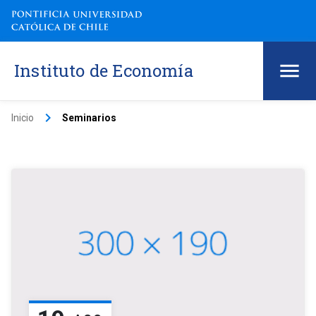
Instituto de Economía
keyboard_arrow_right
Inicio
Seminarios