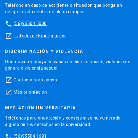
Teléfono en caso de accidente o situación que ponga en
riesgo tu vida dentro de algún campus.
phone
(56)95504 5000
launch
Ir al sitio de Emergencias
DISCRIMINACIÓN Y VIOLENCIA
Orientación y apoyo en casos de discriminación, violencia de
género o violencia sexual.
launch
Contacto para apoyo
launch
Más orientación
MEDIACIÓN UNIVERSITARIA
Teléfonos para orientación y consejo si se ha vulnerado
alguno de tus derechos en la universidad.
phone
(56)95504 1691