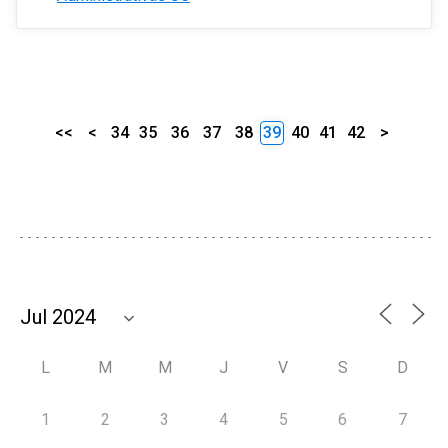
<<
<
34
35
36
37
38
39
40
41
42
>
L
M
M
J
V
S
D
1
2
3
4
5
6
7