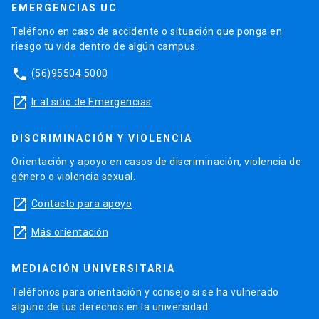
EMERGENCIAS UC
Teléfono en caso de accidente o situación que ponga en
riesgo tu vida dentro de algún campus.
phone
(56)95504 5000
launch
Ir al sitio de Emergencias
DISCRIMINACIÓN Y VIOLENCIA
Orientación y apoyo en casos de discriminación, violencia de
género o violencia sexual.
launch
Contacto para apoyo
launch
Más orientación
MEDIACIÓN UNIVERSITARIA
Teléfonos para orientación y consejo si se ha vulnerado
alguno de tus derechos en la universidad.