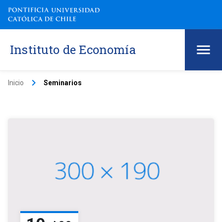
Instituto de Economía
keyboard_arrow_right
Inicio
Seminarios