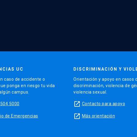
NCIAS UC
DISCRIMINACIÓN Y VIOL
n caso de accidente o
Orientación y apoyo en casos 
que ponga en riesgo tu vida
discriminación, violencia de g
 algún campus.
violencia sexual.
launch
5504 5000
Contacto para apoyo
launch
sitio de Emergencias
Más orientación