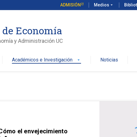
ADMISIÓN
Medios
arrow_drop_down
Biblio
o de Economía
nomía y Administración UC
Académicos e Investigación
Noticias
arrow_drop_down
 Cómo el envejecimiento