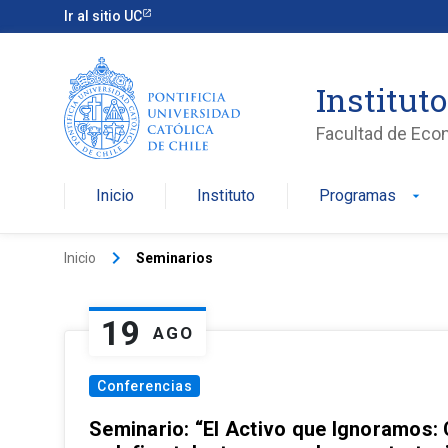
Ir al sitio UC
Institut
Facultad de Eco
Inicio
Instituto
Programas
arrow_drop_down
keyboard_arrow_right
Inicio
Seminarios
19
AGO
Conferencias
Seminario: “El Activo que Ignoramos: