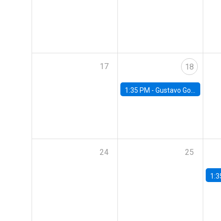
17
18
1:35 PM -
Gustavo González, Banco Central de Chile
24
25
1:3