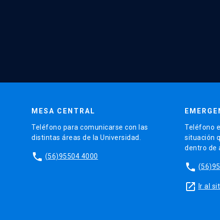
MESA CENTRAL
EMERGE
Teléfono para comunicarse con las
Teléfono e
distintas áreas de la Universidad.
situación 
dentro de
phone
(56)95504 4000
phone
(56)9
launch
Ir al 