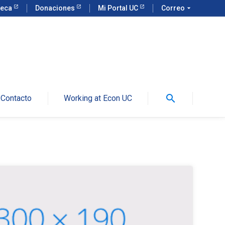
teca
Donaciones
Mi Portal UC
Correo
arrow_drop_down
search
Contacto
Working at Econ UC