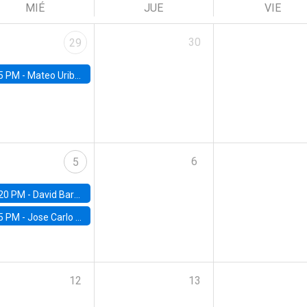
MIÉ
JUE
VIE
30
29
5 PM -
Mateo Uribe-Castro, Universidad de los Andes (Colombia)
6
5
20 PM -
David Bardey, Universidad de los Andes - CEDE
5 PM -
Jose Carlo Bermudez, UC (ME) & World Bank
12
13