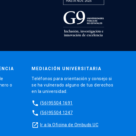
ENCIA
MEDIACIÓN UNIVERSITARIA
de
Teléfonos para orientación y consejo si
énero o
se ha vulnerado alguno de tus derechos
en la universidad.
phone
(56)95504 1691
phone
(56)95504 1247
launch
Ir a la Oficina de Ombuds UC