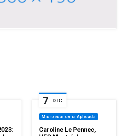
7
DIC
Microeconomía Aplicada
023:
Caroline Le Pennec,