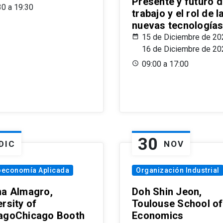
Presente y futuro d
30 a 19:30
trabajo y el rol de l
nuevas tecnología
15 de Diciembre de 20
16 de Diciembre de 20
09:00 a 17:00
30
DIC
NOV
oeconomía Aplicada
Organización Industrial
na Almagro,
Doh Shin Jeon,
rsity of
Toulouse School of
agoChicago Booth
Economics