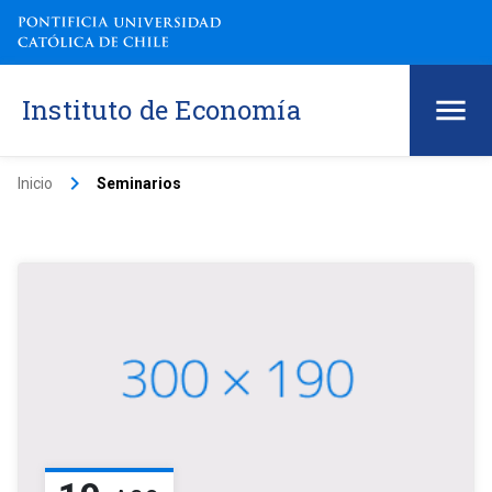
Instituto de Economía
keyboard_arrow_right
Inicio
Seminarios