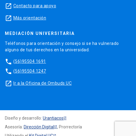
launch
Contacto para apoyo
launch
Más orientación
MEDIACIÓN UNIVERSITARIA
Teléfonos para orientación y consejo si se ha vulnerado
alguno de tus derechos en la universidad.
phone
(56)95504 1691
phone
(56)95504 1247
launch
Ir a la Oficina de Ombuds UC
Diseño y desarrollo:
Urantiacos
Asesoría:
Dirección Digital
, Prorrectoría
Utilizando el
Kit Digital UC