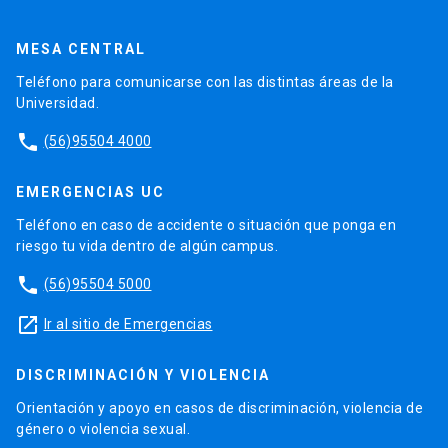
MESA CENTRAL
Teléfono para comunicarse con las distintas áreas de la
Universidad.
phone
(56)95504 4000
EMERGENCIAS UC
Teléfono en caso de accidente o situación que ponga en
riesgo tu vida dentro de algún campus.
phone
(56)95504 5000
launch
Ir al sitio de Emergencias
DISCRIMINACIÓN Y VIOLENCIA
Orientación y apoyo en casos de discriminación, violencia de
género o violencia sexual.