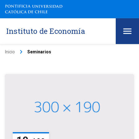
Instituto de Economía
keyboard_arrow_right
Inicio
Seminarios