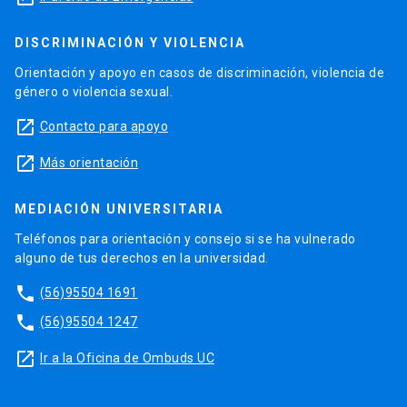
DISCRIMINACIÓN Y VIOLENCIA
Orientación y apoyo en casos de discriminación, violencia de
género o violencia sexual.
launch
Contacto para apoyo
launch
Más orientación
MEDIACIÓN UNIVERSITARIA
Teléfonos para orientación y consejo si se ha vulnerado
alguno de tus derechos en la universidad.
phone
(56)95504 1691
phone
(56)95504 1247
launch
Ir a la Oficina de Ombuds UC