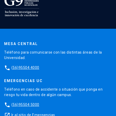
MESA CENTRAL
Teléfono para comunicarse con las distintas áreas de la
Universidad.
phone
(56)95504 4000
EMERGENCIAS UC
Teléfono en caso de accidente o situación que ponga en
riesgo tu vida dentro de algún campus.
phone
(56)95504 5000
launch
Ir al sitio de Emergencias