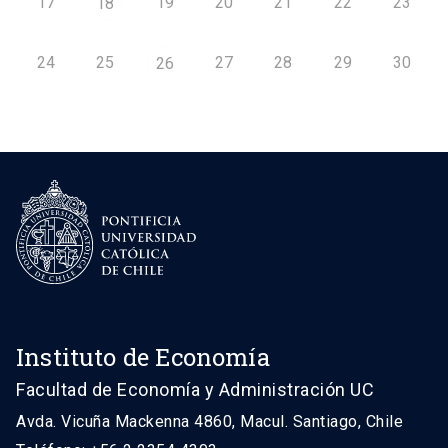
17
19
20
21
22
23
18
24
25
27
28
29
30
26
Instituto de Economía
Facultad de Economía y Administración UC
Avda. Vicuña Mackenna 4860, Macul. Santiago, Chile