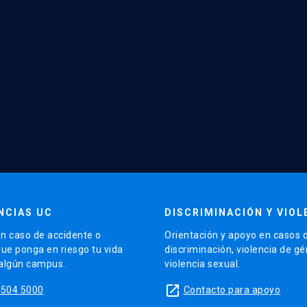
NCIAS UC
DISCRIMINACIÓN Y VIOL
n caso de accidente o
Orientación y apoyo en casos 
que ponga en riesgo tu vida
discriminación, violencia de g
 algún campus.
violencia sexual.
launch
5504 5000
Contacto para apoyo