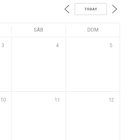
TODAY
SÁB
DOM
3
4
5
10
11
12