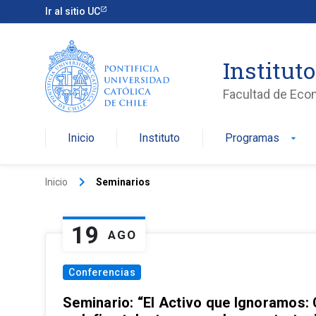
Ir al sitio UC
Institut
Facultad de Eco
Inicio
Instituto
Programas
arrow_drop_down
keyboard_arrow_right
Inicio
Seminarios
19
AGO
Conferencias
Seminario: “El Activo que Ignoramos: