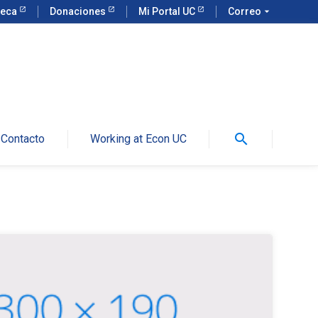
teca
Donaciones
Mi Portal UC
Correo
arrow_drop_down
search
Contacto
Working at Econ UC