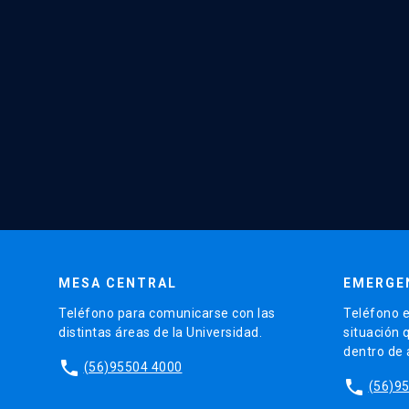
MESA CENTRAL
EMERGE
Teléfono para comunicarse con las
Teléfono e
distintas áreas de la Universidad.
situación 
dentro de
phone
(56)95504 4000
phone
(56)9