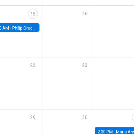
16
15
0 AM -
Philip Oreopolous, University of Toronto
22
23
29
30
2:00 PM -
Maria Aristizabal-Ramirez, FED