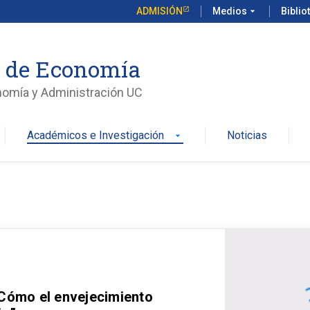
ADMISIÓN
Medios
arrow_drop_down
Biblio
o de Economía
nomía y Administración UC
Académicos e Investigación
Noticias
arrow_drop_down
 Cómo el envejecimiento