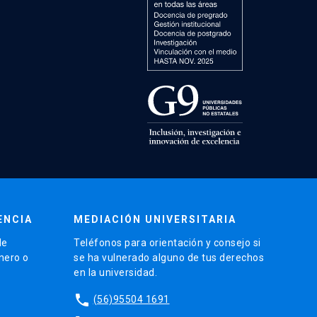
ENCIA
MEDIACIÓN UNIVERSITARIA
de
Teléfonos para orientación y consejo si
énero o
se ha vulnerado alguno de tus derechos
en la universidad.
phone
(56)95504 1691