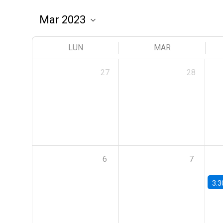
LUN
MAR
27
28
6
7
3:3