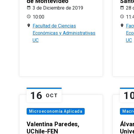
de Montevideo
Sant
3 de Diciembre de 2019
28 
10:00
11:
Facultad de Ciencias
Fac
Económicas y Administrativas
Eco
UC
UC
16
1
OCT
Microeconomía Aplicada
Macr
Valentina Paredes,
Álva
UChile-FEN
Univ