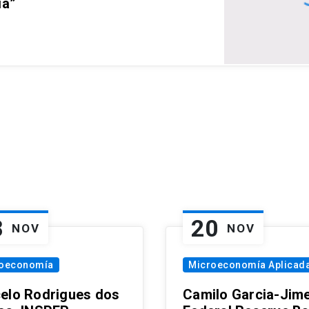
ia”
8
20
NOV
NOV
oeconomía
Microeconomía Aplicad
elo Rodrigues dos
Camilo Garcia-Jim