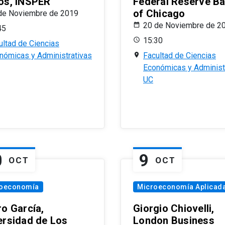
os, INSPER
Federal Reserve B
of Chicago
de Noviembre de 2019
20 de Noviembre de 2
45
15:30
ultad de Ciencias
nómicas y Administrativas
Facultad de Ciencias
Económicas y Administ
UC
0
9
OCT
OCT
oeconomía
Microeconomía Aplicad
ro García,
Giorgio Chiovelli,
ersidad de Los
London Business