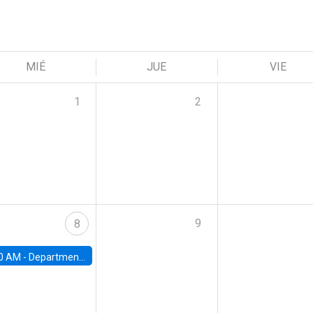
MIÉ
JUE
VIE
1
2
9
8
0 AM -
Department Seminar: James Robinson