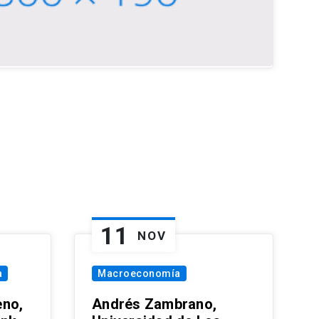
11
NOV
a
Macroeconomía
eno,
Andrés Zambrano,