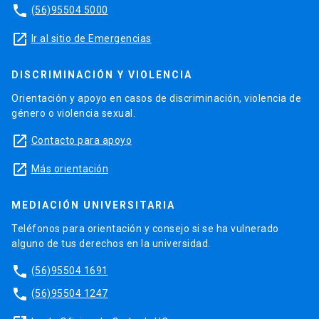
phone
(56)95504 5000
launch
Ir al sitio de Emergencias
DISCRIMINACIÓN Y VIOLENCIA
Orientación y apoyo en casos de discriminación, violencia de
género o violencia sexual.
launch
Contacto para apoyo
launch
Más orientación
MEDIACIÓN UNIVERSITARIA
Teléfonos para orientación y consejo si se ha vulnerado
alguno de tus derechos en la universidad.
phone
(56)95504 1691
phone
(56)95504 1247