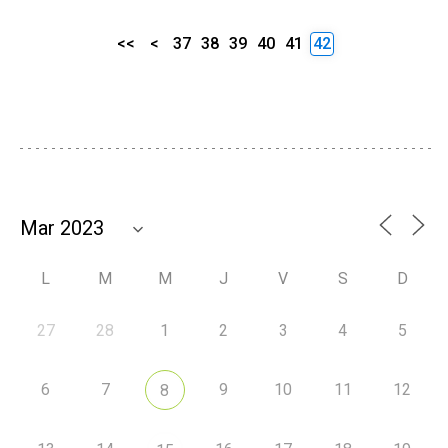
<<
<
37
38
39
40
41
42
L
M
M
J
V
S
D
27
28
1
2
3
4
5
6
7
9
10
11
12
8