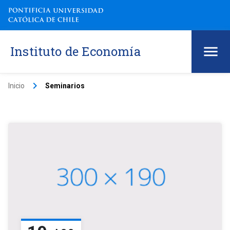
Instituto de Economía
keyboard_arrow_right
Inicio
Seminarios