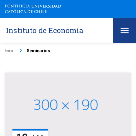
Instituto de Economía
keyboard_arrow_right
Inicio
Seminarios