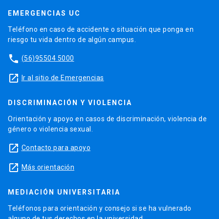
EMERGENCIAS UC
Teléfono en caso de accidente o situación que ponga en
riesgo tu vida dentro de algún campus.
phone
(56)95504 5000
launch
Ir al sitio de Emergencias
DISCRIMINACIÓN Y VIOLENCIA
Orientación y apoyo en casos de discriminación, violencia de
género o violencia sexual.
launch
Contacto para apoyo
launch
Más orientación
MEDIACIÓN UNIVERSITARIA
Teléfonos para orientación y consejo si se ha vulnerado
alguno de tus derechos en la universidad.