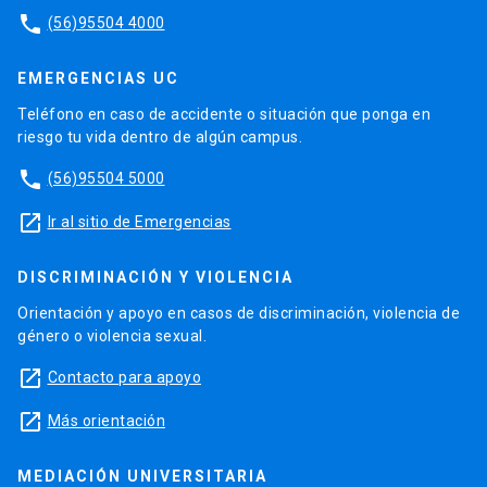
phone
(56)95504 4000
EMERGENCIAS UC
Teléfono en caso de accidente o situación que ponga en
riesgo tu vida dentro de algún campus.
phone
(56)95504 5000
launch
Ir al sitio de Emergencias
DISCRIMINACIÓN Y VIOLENCIA
Orientación y apoyo en casos de discriminación, violencia de
género o violencia sexual.
launch
Contacto para apoyo
launch
Más orientación
MEDIACIÓN UNIVERSITARIA