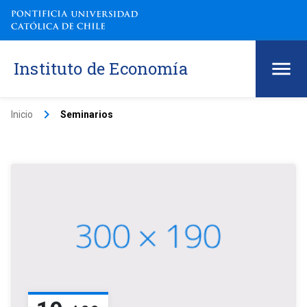
Instituto de Economía
keyboard_arrow_right
Inicio
Seminarios