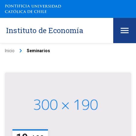
Instituto de Economía
keyboard_arrow_right
Inicio
Seminarios