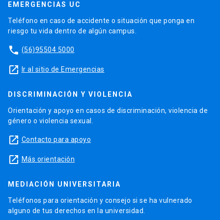
EMERGENCIAS UC
Teléfono en caso de accidente o situación que ponga en
riesgo tu vida dentro de algún campus.
phone
(56)95504 5000
launch
Ir al sitio de Emergencias
DISCRIMINACIÓN Y VIOLENCIA
Orientación y apoyo en casos de discriminación, violencia de
género o violencia sexual.
launch
Contacto para apoyo
launch
Más orientación
MEDIACIÓN UNIVERSITARIA
Teléfonos para orientación y consejo si se ha vulnerado
alguno de tus derechos en la universidad.