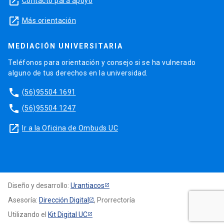
launch
Contacto para apoyo
launch
Más orientación
MEDIACIÓN UNIVERSITARIA
Teléfonos para orientación y consejo si se ha vulnerado
alguno de tus derechos en la universidad.
phone
(56)95504 1691
phone
(56)95504 1247
launch
Ir a la Oficina de Ombuds UC
Diseño y desarrollo:
Urantiacos
Asesoría:
Dirección Digital
, Prorrectoría
Utilizando el
Kit Digital UC