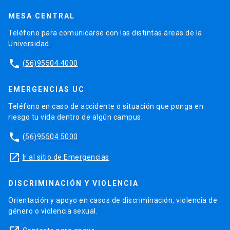
MESA CENTRAL
Teléfono para comunicarse con las distintas áreas de la
Universidad.
phone
(56)95504 4000
EMERGENCIAS UC
Teléfono en caso de accidente o situación que ponga en
riesgo tu vida dentro de algún campus.
phone
(56)95504 5000
launch
Ir al sitio de Emergencias
DISCRIMINACIÓN Y VIOLENCIA
Orientación y apoyo en casos de discriminación, violencia de
género o violencia sexual.