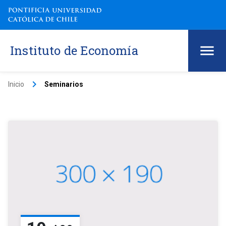
Instituto de Economía
keyboard_arrow_right
Inicio
Seminarios