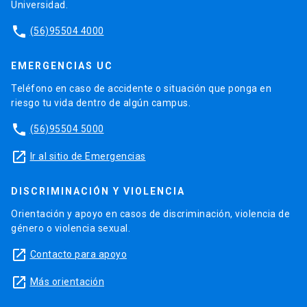
Universidad.
phone
(56)95504 4000
EMERGENCIAS UC
Teléfono en caso de accidente o situación que ponga en
riesgo tu vida dentro de algún campus.
phone
(56)95504 5000
launch
Ir al sitio de Emergencias
DISCRIMINACIÓN Y VIOLENCIA
Orientación y apoyo en casos de discriminación, violencia de
género o violencia sexual.
launch
Contacto para apoyo
launch
Más orientación