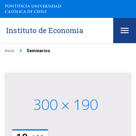
Instituto de Economía
keyboard_arrow_right
Inicio
Seminarios