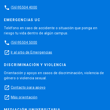
phone
(56)95504 4000
EMERGENCIAS UC
Teléfono en caso de accidente o situación que ponga en
riesgo tu vida dentro de algún campus.
phone
(56)95504 5000
launch
Ir al sitio de Emergencias
DISCRIMINACIÓN Y VIOLENCIA
Orientación y apoyo en casos de discriminación, violencia de
género o violencia sexual.
launch
Contacto para apoyo
launch
Más orientación
MEDIACIÓN UNIVERSITARIA