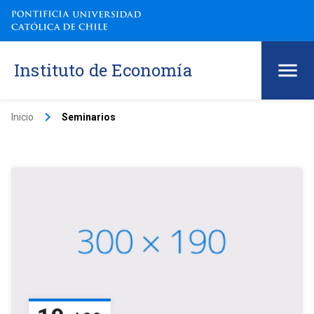
Instituto de Economía
keyboard_arrow_right
Inicio
Seminarios