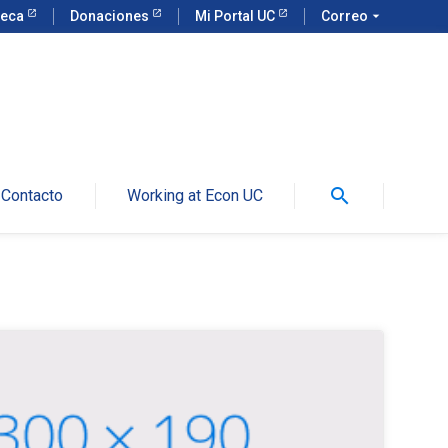
teca
Donaciones
Mi Portal UC
Correo
arrow_drop_down
search
Contacto
Working at Econ UC