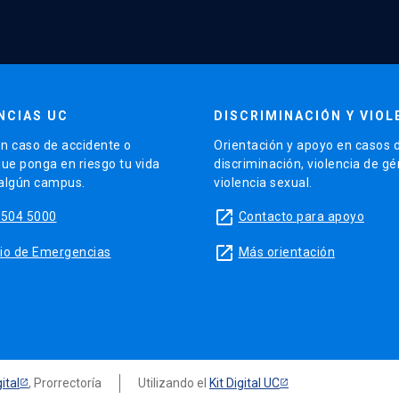
NCIAS UC
DISCRIMINACIÓN Y VIOL
n caso de accidente o
Orientación y apoyo en casos 
que ponga en riesgo tu vida
discriminación, violencia de g
 algún campus.
violencia sexual.
launch
5504 5000
Contacto para apoyo
launch
sitio de Emergencias
Más orientación
ital
, Prorrectoría
Utilizando el
Kit Digital UC