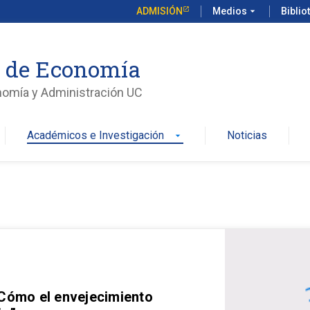
ADMISIÓN
Medios
arrow_drop_down
Biblio
o de Economía
nomía y Administración UC
Académicos e Investigación
Noticias
arrow_drop_down
 Cómo el envejecimiento