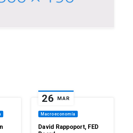
26
MAR
a
Macroeconomía
in
David Rappoport, FED