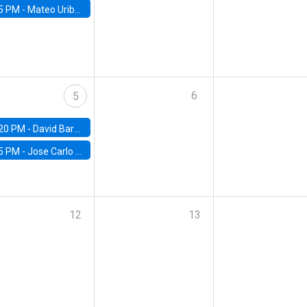
5 PM -
Mateo Uribe-Castro, Universidad de los Andes (Colombia)
6
5
20 PM -
David Bardey, Universidad de los Andes - CEDE
5 PM -
Jose Carlo Bermudez, UC (ME) & World Bank
12
13