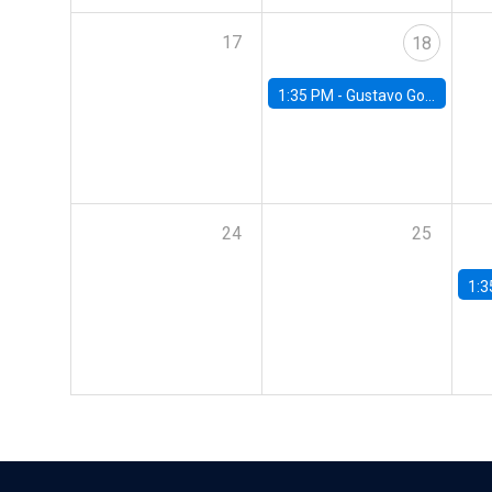
17
18
1:35 PM -
Gustavo González, Banco Central de Chile
24
25
1:3