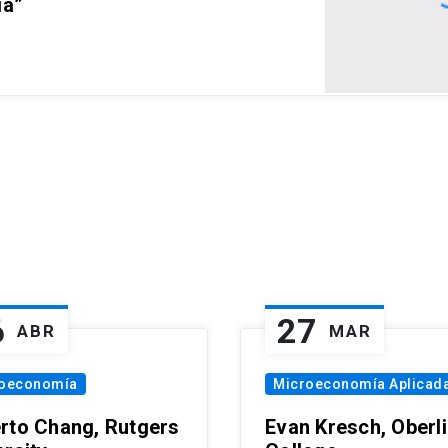
ia”
6
27
ABR
MAR
oeconomía
Microeconomía Aplicad
rto Chang, Rutgers
Evan Kresch, Oberl