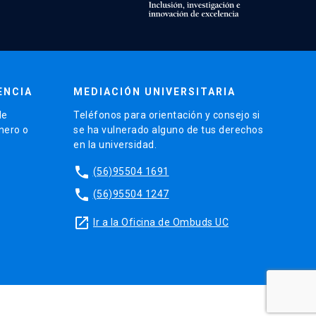
ENCIA
MEDIACIÓN UNIVERSITARIA
de
Teléfonos para orientación y consejo si
énero o
se ha vulnerado alguno de tus derechos
en la universidad.
phone
(56)95504 1691
phone
(56)95504 1247
launch
Ir a la Oficina de Ombuds UC