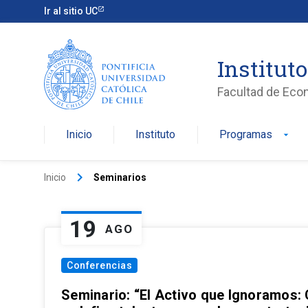
Ir al sitio UC
Institut
Facultad de Eco
Inicio
Instituto
Programas
arrow_drop_down
keyboard_arrow_right
Inicio
Seminarios
19
AGO
Conferencias
Seminario: “El Activo que Ignoramos: