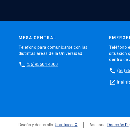
MESA CENTRAL
EMERGE
Teléfono para comunicarse con las
Teléfono e
distintas áreas de la Universidad.
situación 
dentro de
phone
(56)95504 4000
phone
(56)9
launch
Ir al 
Diseño y desarrollo:
Urantiacos
Asesoría:
Dirección Dig