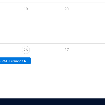
19
20
27
26
5 PM -
Fernanda Rojas Ampuero, University of Wisconsin-Madison