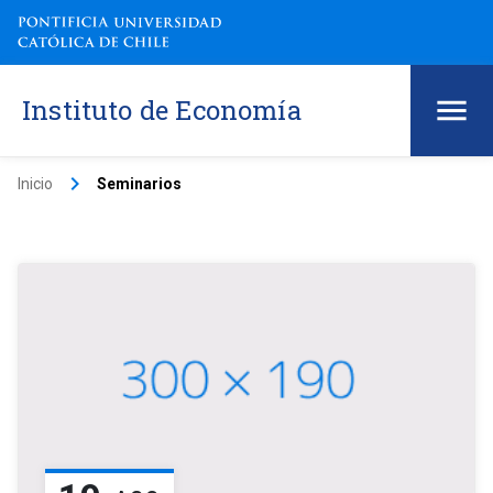
Instituto de Economía
keyboard_arrow_right
Inicio
Seminarios