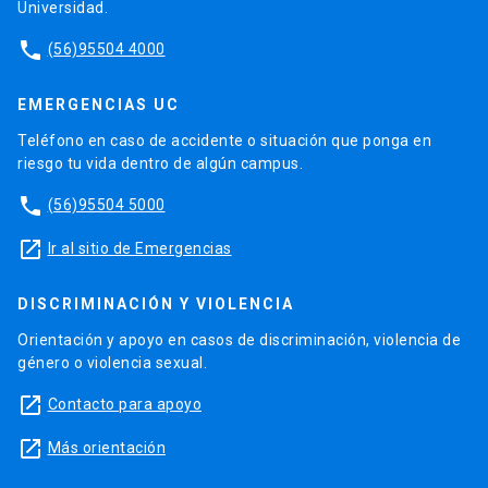
Universidad.
phone
(56)95504 4000
EMERGENCIAS UC
Teléfono en caso de accidente o situación que ponga en
riesgo tu vida dentro de algún campus.
phone
(56)95504 5000
launch
Ir al sitio de Emergencias
DISCRIMINACIÓN Y VIOLENCIA
Orientación y apoyo en casos de discriminación, violencia de
género o violencia sexual.
launch
Contacto para apoyo
launch
Más orientación