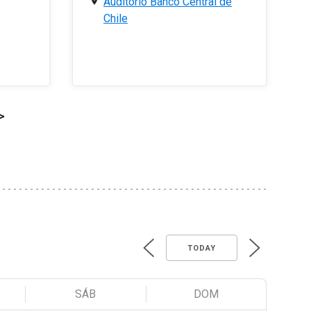
Auditorio Banco Central de
Chile
>
TODAY
SÁB
DOM