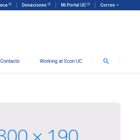
teca
Donaciones
Mi Portal UC
Correo
arrow_drop_down
search
Contacto
Working at Econ UC