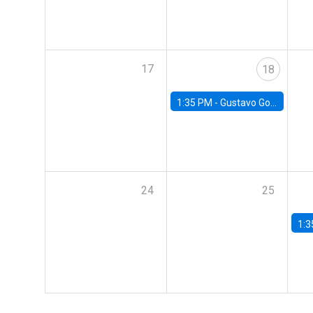
17
18
1:35 PM -
Gustavo González, Banco Central de Chile
24
25
1:3