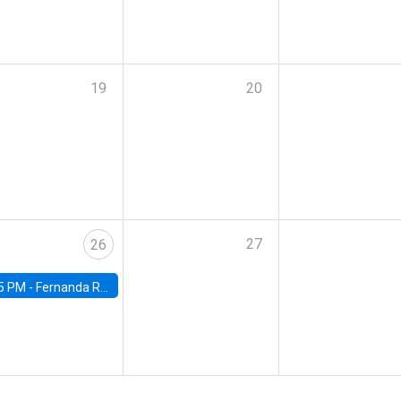
19
20
27
26
5 PM -
Fernanda Rojas Ampuero, University of Wisconsin-Madison