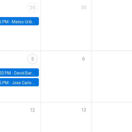
30
29
5 PM -
Mateo Uribe-Castro, Universidad de los Andes (Colombia)
6
5
20 PM -
David Bardey, Universidad de los Andes - CEDE
5 PM -
Jose Carlo Bermudez, UC (ME) & World Bank
12
13