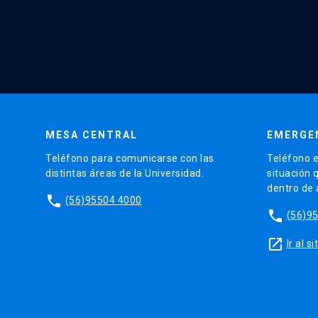
MESA CENTRAL
EMERGE
Teléfono para comunicarse con las
Teléfono e
distintas áreas de la Universidad.
situación 
dentro de
phone
(56)95504 4000
phone
(56)9
launch
Ir al 