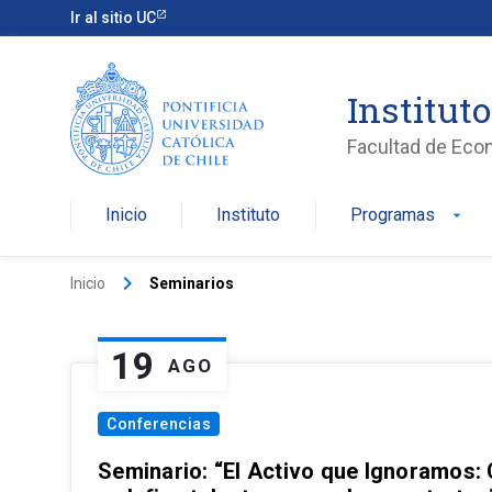
Ir al sitio UC
Institut
Facultad de Eco
Inicio
Instituto
Programas
arrow_drop_down
keyboard_arrow_right
Inicio
Seminarios
19
AGO
Conferencias
Seminario: “El Activo que Ignoramos: