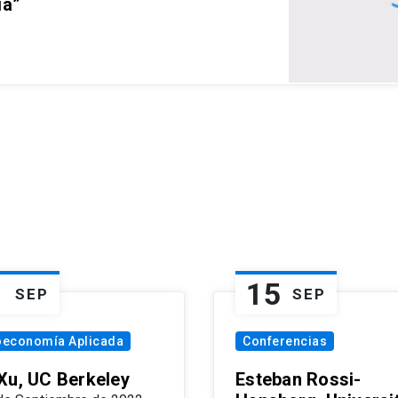
ia”
1
15
SEP
SEP
oeconomía Aplicada
Conferencias
Xu, UC Berkeley
Esteban Rossi-