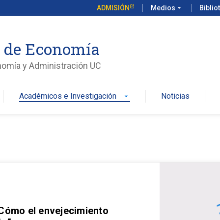
ADMISIÓN
Medios
arrow_drop_down
Biblio
o de Economía
nomía y Administración UC
Académicos e Investigación
Noticias
arrow_drop_down
 Cómo el envejecimiento