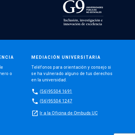
ENCIA
MEDIACIÓN UNIVERSITARIA
de
Teléfonos para orientación y consejo si
énero o
se ha vulnerado alguno de tus derechos
en la universidad.
phone
(56)95504 1691
phone
(56)95504 1247
launch
Ir a la Oficina de Ombuds UC