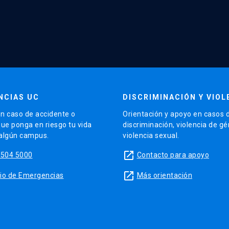
NCIAS UC
DISCRIMINACIÓN Y VIOL
n caso de accidente o
Orientación y apoyo en casos 
que ponga en riesgo tu vida
discriminación, violencia de g
 algún campus.
violencia sexual.
launch
5504 5000
Contacto para apoyo
launch
sitio de Emergencias
Más orientación