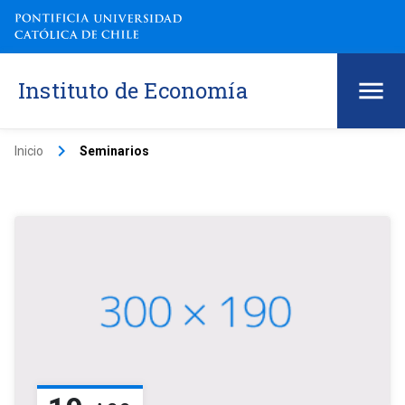
Instituto de Economía
keyboard_arrow_right
Inicio
Seminarios