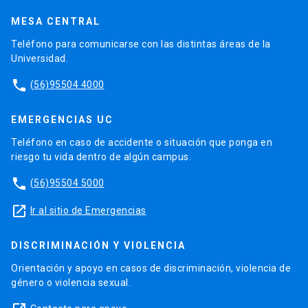
MESA CENTRAL
Teléfono para comunicarse con las distintas áreas de la
Universidad.
phone
(56)95504 4000
EMERGENCIAS UC
Teléfono en caso de accidente o situación que ponga en
riesgo tu vida dentro de algún campus.
phone
(56)95504 5000
launch
Ir al sitio de Emergencias
DISCRIMINACIÓN Y VIOLENCIA
Orientación y apoyo en casos de discriminación, violencia de
género o violencia sexual.