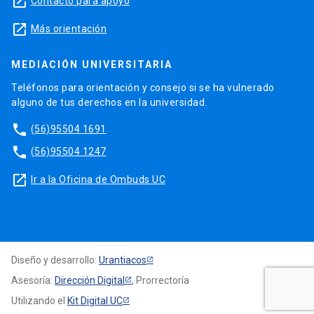
launch
Contacto para apoyo
launch
Más orientación
MEDIACIÓN UNIVERSITARIA
Teléfonos para orientación y consejo si se ha vulnerado
alguno de tus derechos en la universidad.
phone
(56)95504 1691
phone
(56)95504 1247
launch
Ir a la Oficina de Ombuds UC
Diseño y desarrollo:
Urantiacos
Asesoría:
Dirección Digital
, Prorrectoría
Utilizando el
Kit Digital UC