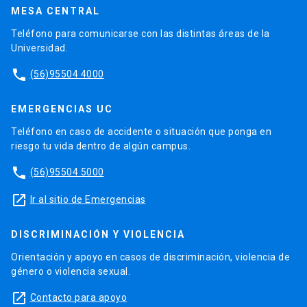
MESA CENTRAL
Teléfono para comunicarse con las distintas áreas de la
Universidad.
phone
(56)95504 4000
EMERGENCIAS UC
Teléfono en caso de accidente o situación que ponga en
riesgo tu vida dentro de algún campus.
phone
(56)95504 5000
launch
Ir al sitio de Emergencias
DISCRIMINACIÓN Y VIOLENCIA
Orientación y apoyo en casos de discriminación, violencia de
género o violencia sexual.
launch
Contacto para apoyo