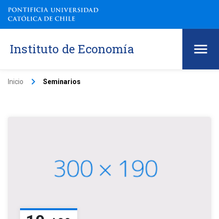
Instituto de Economía
keyboard_arrow_right
Inicio
Seminarios