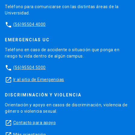
Teléfono para comunicarse con las distintas áreas de la
Universidad.
phone
(56)95504 4000
EMERGENCIAS UC
Teléfono en caso de accidente o situación que ponga en
riesgo tu vida dentro de algún campus.
phone
(56)95504 5000
launch
Ir al sitio de Emergencias
DISCRIMINACIÓN Y VIOLENCIA
Orientación y apoyo en casos de discriminación, violencia de
género o violencia sexual.
launch
Contacto para apoyo
Más orientación