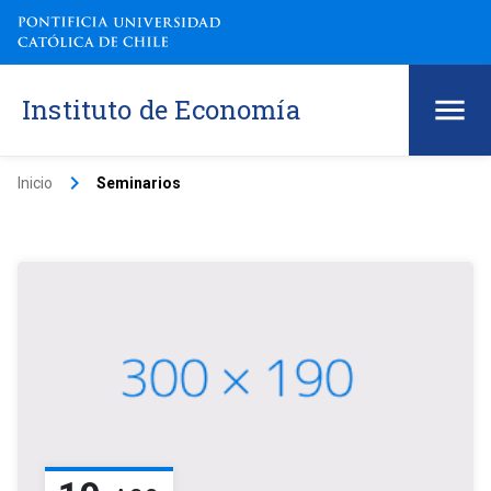
Instituto de Economía
keyboard_arrow_right
Inicio
Seminarios