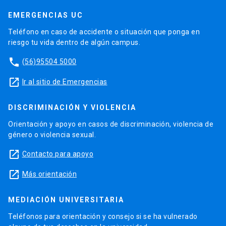
EMERGENCIAS UC
Teléfono en caso de accidente o situación que ponga en
riesgo tu vida dentro de algún campus.
phone
(56)95504 5000
launch
Ir al sitio de Emergencias
DISCRIMINACIÓN Y VIOLENCIA
Orientación y apoyo en casos de discriminación, violencia de
género o violencia sexual.
launch
Contacto para apoyo
launch
Más orientación
MEDIACIÓN UNIVERSITARIA
Teléfonos para orientación y consejo si se ha vulnerado