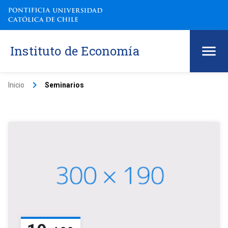
Instituto de Economía
keyboard_arrow_right
Inicio
Seminarios