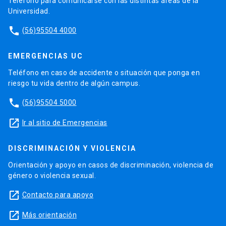
Teléfono para comunicarse con las distintas áreas de la
Universidad.
phone
(56)95504 4000
EMERGENCIAS UC
Teléfono en caso de accidente o situación que ponga en
riesgo tu vida dentro de algún campus.
phone
(56)95504 5000
launch
Ir al sitio de Emergencias
DISCRIMINACIÓN Y VIOLENCIA
Orientación y apoyo en casos de discriminación, violencia de
género o violencia sexual.
launch
Contacto para apoyo
launch
Más orientación