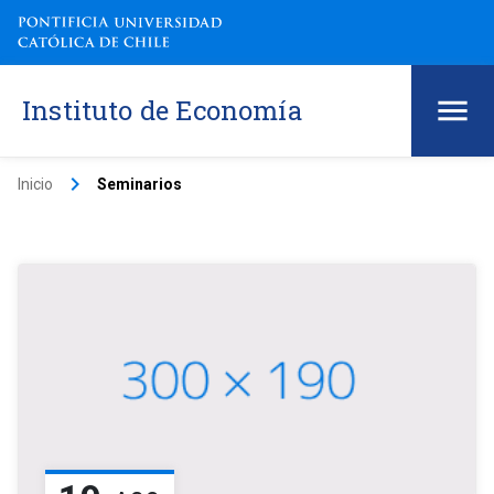
Instituto de Economía
keyboard_arrow_right
Inicio
Seminarios