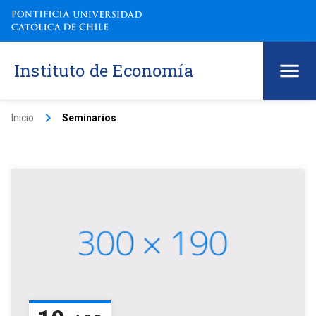
Instituto de Economía
keyboard_arrow_right
Inicio
Seminarios