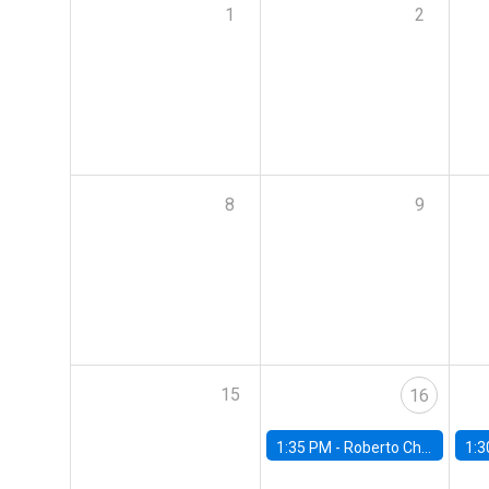
1
2
8
9
15
16
1:35 PM -
Roberto Chang, Rutgers University
1:3