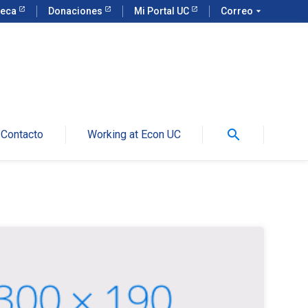
teca
Donaciones
Mi Portal UC
Correo
arrow_drop_down
search
Contacto
Working at Econ UC