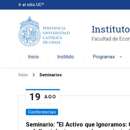
Ir al sitio UC
Institut
Facultad de Eco
Inicio
Instituto
Programas
arrow_drop_down
keyboard_arrow_right
Inicio
Seminarios
19
AGO
Conferencias
Seminario: “El Activo que Ignoramos: