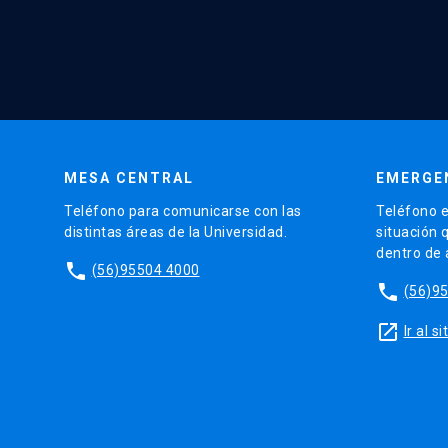
MESA CENTRAL
EMERGE
Teléfono para comunicarse con las
Teléfono e
distintas áreas de la Universidad.
situación 
dentro de
phone
(56)95504 4000
phone
(56)9
launch
Ir al 