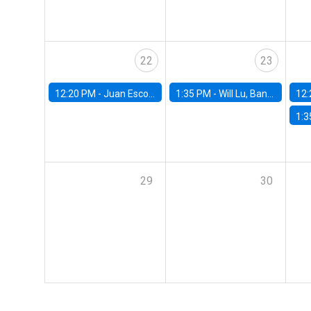
22
23
12:20 PM -
Juan Escobar, Universidad de Chile
1:35 PM -
Will Lu, Banco Central de Chile
12:
1:3
29
30