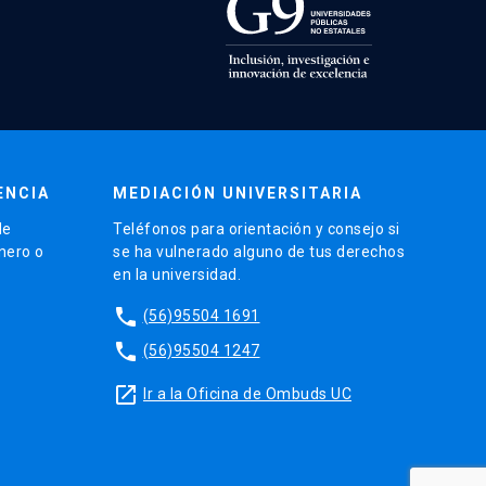
ENCIA
MEDIACIÓN UNIVERSITARIA
de
Teléfonos para orientación y consejo si
énero o
se ha vulnerado alguno de tus derechos
en la universidad.
phone
(56)95504 1691
phone
(56)95504 1247
launch
Ir a la Oficina de Ombuds UC