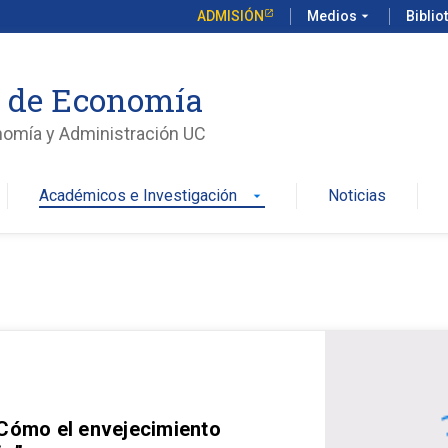
ADMISIÓN
Medios
arrow_drop_down
Biblio
o de Economía
nomía y Administración UC
Académicos e Investigación
Noticias
arrow_drop_down
 Cómo el envejecimiento