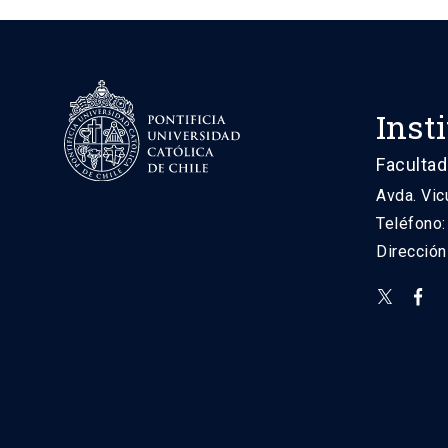
Inst
Facultad
Avda. Vic
Teléfono
Direcció