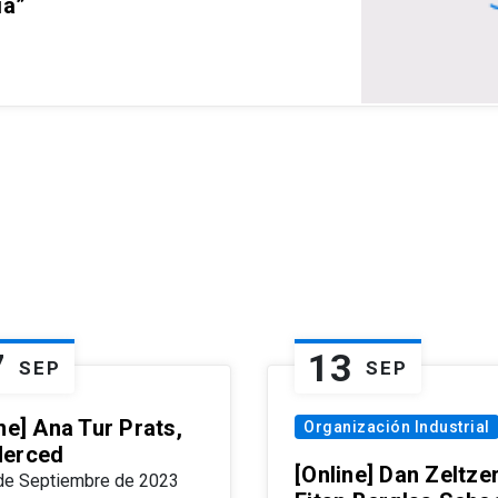
ia”
7
13
SEP
SEP
ne] Ana Tur Prats,
Organización Industrial
erced
[Online] Dan Zeltzer
de Septiembre de 2023