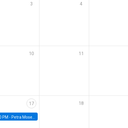
3
4
10
11
18
17
0 PM -
Petra Moser, NYU Stern