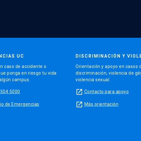
NCIAS UC
DISCRIMINACIÓN Y VIOL
n caso de accidente o
Orientación y apoyo en casos 
que ponga en riesgo tu vida
discriminación, violencia de g
 algún campus.
violencia sexual.
launch
5504 5000
Contacto para apoyo
launch
sitio de Emergencias
Más orientación