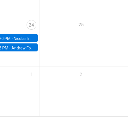
25
24
20 PM -
Nicolas Inostroza, Rotman School of Management, University of Toronto
5 PM -
Andrew Foster, Brown University
1
2