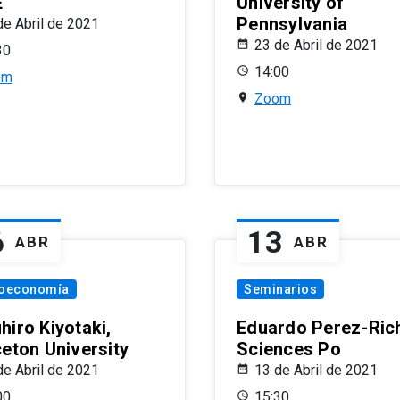
E
University of
Pennsylvania
de Abril de 2021
23 de Abril de 2021
30
14:00
om
Zoom
6
13
ABR
ABR
oeconomía
Seminarios
hiro Kiyotaki,
Eduardo Perez-Rich
ceton University
Sciences Po
de Abril de 2021
13 de Abril de 2021
00
15:30