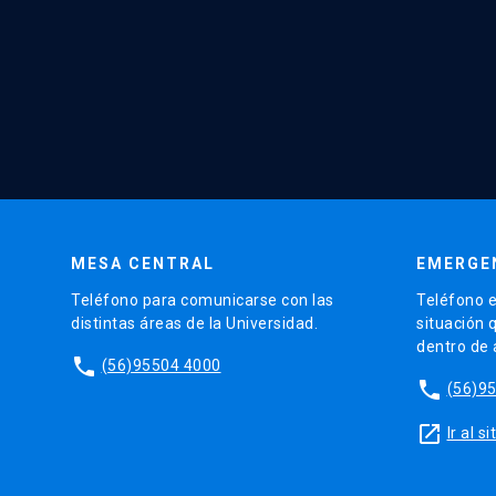
MESA CENTRAL
EMERGE
Teléfono para comunicarse con las
Teléfono e
distintas áreas de la Universidad.
situación 
dentro de
phone
(56)95504 4000
phone
(56)9
launch
Ir al 