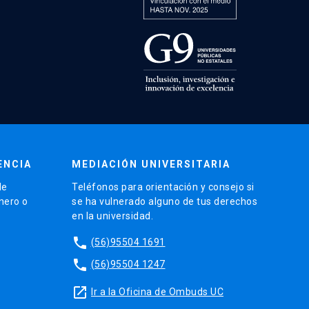
ENCIA
MEDIACIÓN UNIVERSITARIA
de
Teléfonos para orientación y consejo si
énero o
se ha vulnerado alguno de tus derechos
en la universidad.
phone
(56)95504 1691
phone
(56)95504 1247
launch
Ir a la Oficina de Ombuds UC