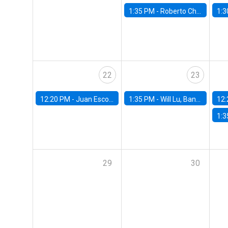
1:35 PM -
Roberto Chang, Rutgers University
1:3
22
23
12:20 PM -
Juan Escobar, Universidad de Chile
1:35 PM -
Will Lu, Banco Central de Chile
12:
1:3
29
30