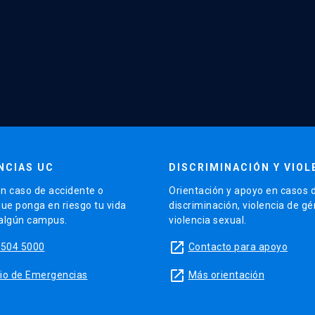
NCIAS UC
DISCRIMINACIÓN Y VIOL
n caso de accidente o
Orientación y apoyo en casos 
que ponga en riesgo tu vida
discriminación, violencia de g
 algún campus.
violencia sexual.
launch
5504 5000
Contacto para apoyo
launch
sitio de Emergencias
Más orientación