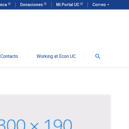
teca
Donaciones
Mi Portal UC
Correo
arrow_drop_down
search
Contacto
Working at Econ UC