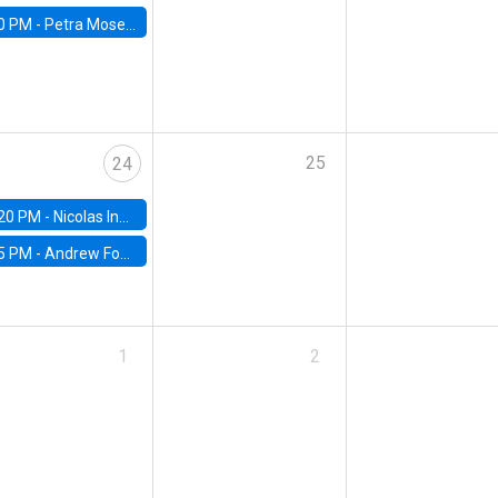
0 PM -
Petra Moser, NYU Stern
25
24
20 PM -
Nicolas Inostroza, Rotman School of Management, University of Toronto
5 PM -
Andrew Foster, Brown University
1
2