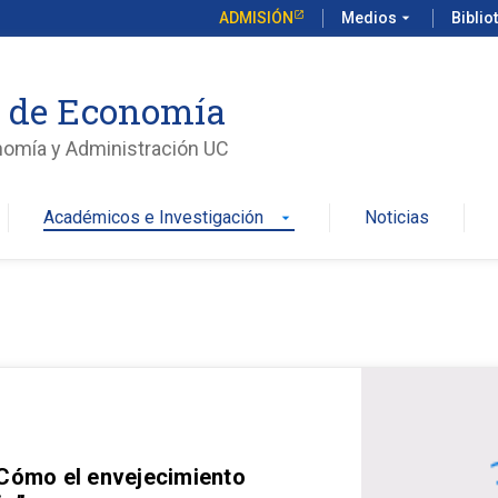
ADMISIÓN
Medios
arrow_drop_down
Biblio
o de Economía
nomía y Administración UC
Académicos e Investigación
Noticias
arrow_drop_down
 Cómo el envejecimiento