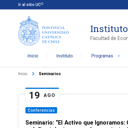
Ir al sitio UC
Institut
Facultad de Eco
Inicio
Instituto
Programas
arrow_drop_down
keyboard_arrow_right
Inicio
Seminarios
19
AGO
Conferencias
Seminario: “El Activo que Ignoramos: