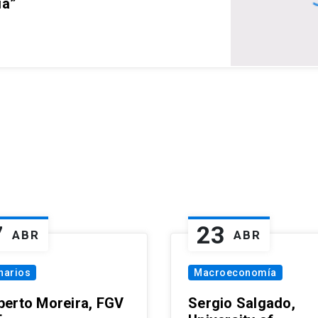
ia”
7
23
ABR
ABR
narios
Macroeconomía
erto Moreira, FGV
Sergio Salgado,