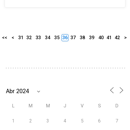
<<
<
31
32
33
34
35
36
37
38
39
40
41
42
>
L
M
M
J
V
S
D
1
2
3
4
5
6
7