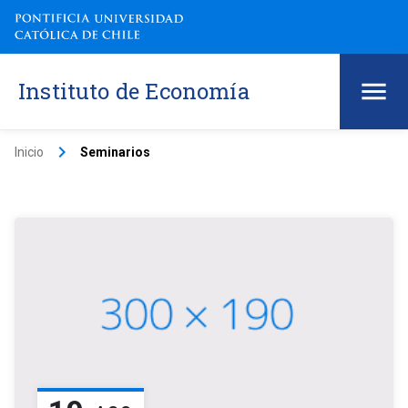
Instituto de Economía
keyboard_arrow_right
Inicio
Seminarios