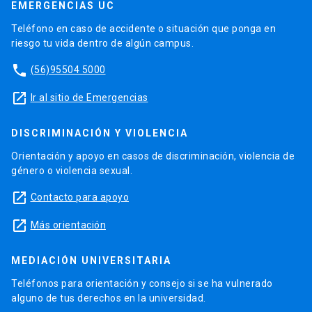
EMERGENCIAS UC
Teléfono en caso de accidente o situación que ponga en
riesgo tu vida dentro de algún campus.
phone
(56)95504 5000
launch
Ir al sitio de Emergencias
DISCRIMINACIÓN Y VIOLENCIA
Orientación y apoyo en casos de discriminación, violencia de
género o violencia sexual.
launch
Contacto para apoyo
launch
Más orientación
MEDIACIÓN UNIVERSITARIA
Teléfonos para orientación y consejo si se ha vulnerado
alguno de tus derechos en la universidad.