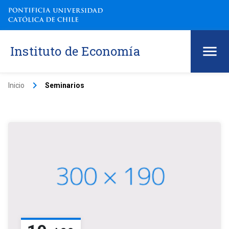
Instituto de Economía
keyboard_arrow_right
Inicio
Seminarios