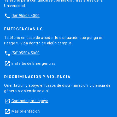
Teléfono para comunicarse con las distintas áreas de la
Universidad.
phone
(56)95504 4000
EMERGENCIAS UC
Teléfono en caso de accidente o situación que ponga en
riesgo tu vida dentro de algún campus.
phone
(56)95504 5000
launch
Ir al sitio de Emergencias
DISCRIMINACIÓN Y VIOLENCIA
Orientación y apoyo en casos de discriminación, violencia de
género o violencia sexual.
launch
Contacto para apoyo
launch
Más orientación