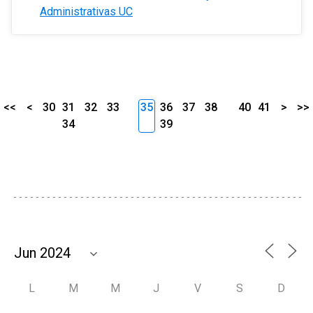
Administrativas UC
<<
<
30
31
32
33
35
36
37
38
40
41
>
>>
34
39
L
M
M
J
V
S
D