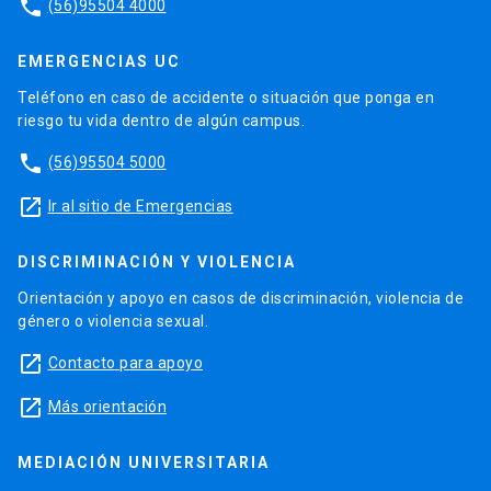
phone
(56)95504 4000
EMERGENCIAS UC
Teléfono en caso de accidente o situación que ponga en
riesgo tu vida dentro de algún campus.
phone
(56)95504 5000
launch
Ir al sitio de Emergencias
DISCRIMINACIÓN Y VIOLENCIA
Orientación y apoyo en casos de discriminación, violencia de
género o violencia sexual.
launch
Contacto para apoyo
launch
Más orientación
MEDIACIÓN UNIVERSITARIA