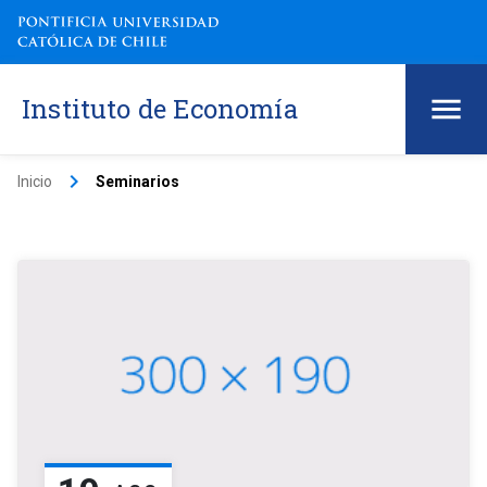
Instituto de Economía
keyboard_arrow_right
Inicio
Seminarios