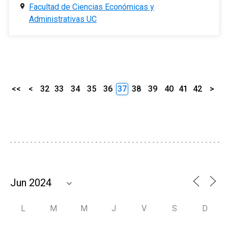
Facultad de Ciencias Económicas y
Administrativas UC
<<
<
32
33
34
35
36
37
38
39
40
41
42
>
L
M
M
J
V
S
D