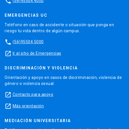
phone
(56)95504 4000
EMERGENCIAS UC
Teléfono en caso de accidente o situación que ponga en
riesgo tu vida dentro de algún campus.
phone
(56)95504 5000
launch
Ir al sitio de Emergencias
DISCRIMINACIÓN Y VIOLENCIA
Orientación y apoyo en casos de discriminación, violencia de
género o violencia sexual.
launch
Contacto para apoyo
launch
Más orientación
MEDIACIÓN UNIVERSITARIA