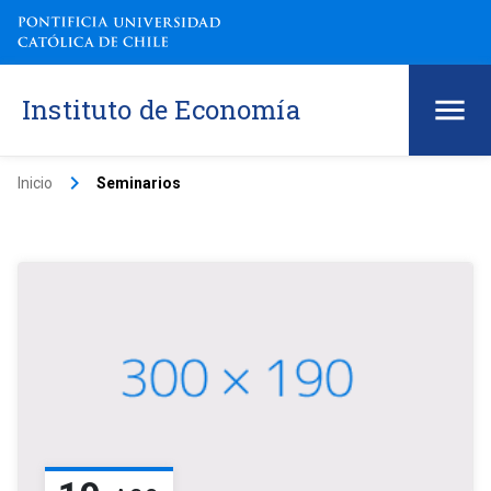
Instituto de Economía
keyboard_arrow_right
Inicio
Seminarios