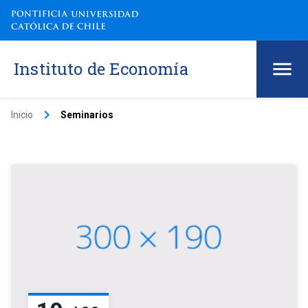
Instituto de Economía
keyboard_arrow_right
Inicio
Seminarios