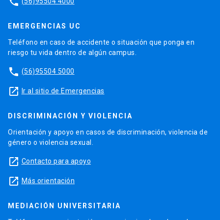
phone
(56)95504 4000
EMERGENCIAS UC
Teléfono en caso de accidente o situación que ponga en
riesgo tu vida dentro de algún campus.
phone
(56)95504 5000
launch
Ir al sitio de Emergencias
DISCRIMINACIÓN Y VIOLENCIA
Orientación y apoyo en casos de discriminación, violencia de
género o violencia sexual.
launch
Contacto para apoyo
launch
Más orientación
MEDIACIÓN UNIVERSITARIA