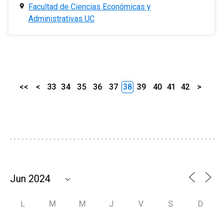
Facultad de Ciencias Económicas y
Administrativas UC
<<
<
33
34
35
36
37
38
39
40
41
42
>
L
M
M
J
V
S
D