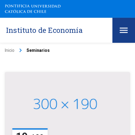
Instituto de Economía
keyboard_arrow_right
Inicio
Seminarios