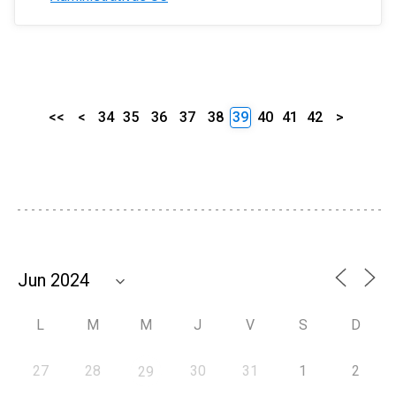
<<
<
34
35
36
37
38
39
40
41
42
>
L
M
M
J
V
S
D
27
28
30
31
1
2
29