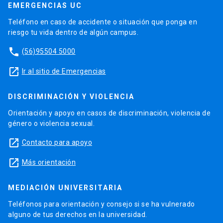
EMERGENCIAS UC
Teléfono en caso de accidente o situación que ponga en
riesgo tu vida dentro de algún campus.
phone
(56)95504 5000
launch
Ir al sitio de Emergencias
DISCRIMINACIÓN Y VIOLENCIA
Orientación y apoyo en casos de discriminación, violencia de
género o violencia sexual.
launch
Contacto para apoyo
launch
Más orientación
MEDIACIÓN UNIVERSITARIA
Teléfonos para orientación y consejo si se ha vulnerado
alguno de tus derechos en la universidad.