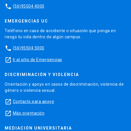
phone
(56)95504 4000
EMERGENCIAS UC
Teléfono en caso de accidente o situación que ponga en
riesgo tu vida dentro de algún campus.
phone
(56)95504 5000
launch
Ir al sitio de Emergencias
DISCRIMINACIÓN Y VIOLENCIA
Orientación y apoyo en casos de discriminación, violencia de
género o violencia sexual.
launch
Contacto para apoyo
launch
Más orientación
MEDIACIÓN UNIVERSITARIA