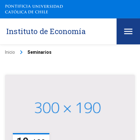
Instituto de Economía
keyboard_arrow_right
Inicio
Seminarios