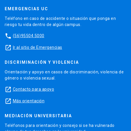
EMERGENCIAS UC
Teléfono en caso de accidente o situación que ponga en
riesgo tu vida dentro de algún campus.
phone
(56)95504 5000
launch
Ir al sitio de Emergencias
DISCRIMINACIÓN Y VIOLENCIA
Orientación y apoyo en casos de discriminación, violencia de
género o violencia sexual.
launch
Contacto para apoyo
launch
Más orientación
MEDIACIÓN UNIVERSITARIA
Teléfonos para orientación y consejo si se ha vulnerado