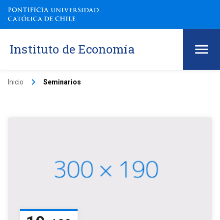
Instituto de Economía
keyboard_arrow_right
Inicio
Seminarios