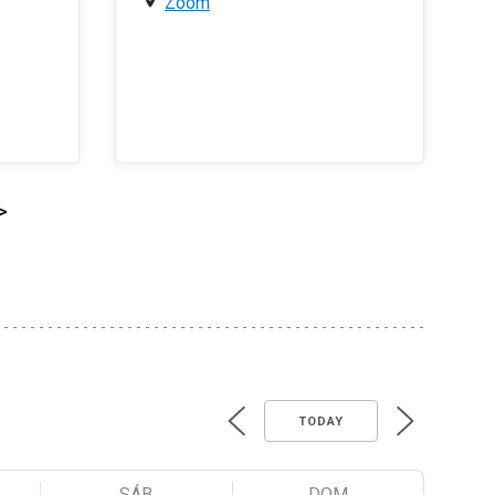
Zoom
>
TODAY
SÁB
DOM