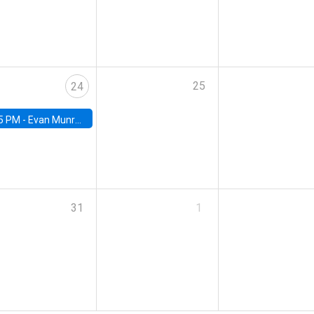
25
24
5 PM -
Evan Munro, Neyman Visiting Assistant Professor in the Department of Statistics at UC Berkeley
31
1