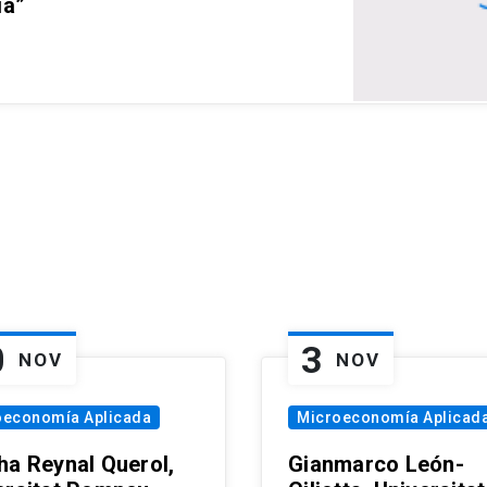
ia”
0
3
NOV
NOV
oeconomía Aplicada
Microeconomía Aplicad
ha Reynal Querol,
Gianmarco León-