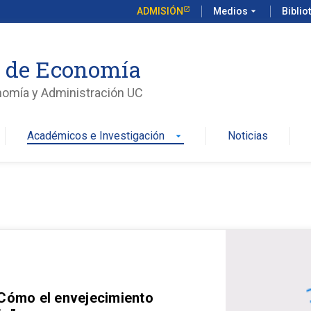
ADMISIÓN
Medios
arrow_drop_down
Biblio
o de Economía
nomía y Administración UC
Académicos e Investigación
Noticias
arrow_drop_down
 Cómo el envejecimiento