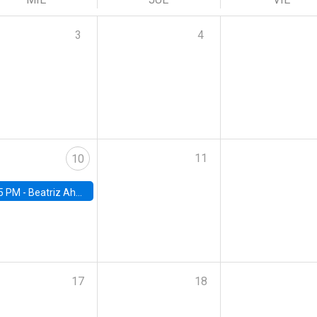
3
4
11
10
5 PM -
Beatriz Ahumada, PhD candidate, Universidad de Pittsburgh
17
18