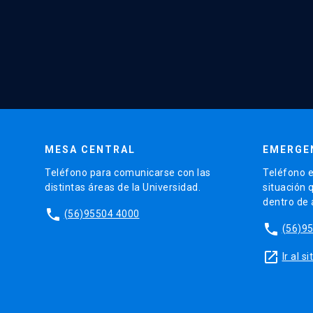
MESA CENTRAL
EMERGE
Teléfono para comunicarse con las
Teléfono e
distintas áreas de la Universidad.
situación 
dentro de
phone
(56)95504 4000
phone
(56)9
launch
Ir al 