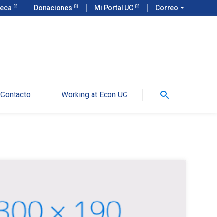
teca
Donaciones
Mi Portal UC
Correo
arrow_drop_down
search
Contacto
Working at Econ UC