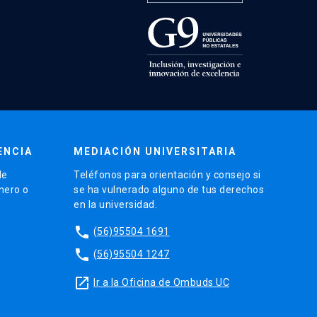
ENCIA
MEDIACIÓN UNIVERSITARIA
de
Teléfonos para orientación y consejo si
énero o
se ha vulnerado alguno de tus derechos
en la universidad.
phone
(56)95504 1691
phone
(56)95504 1247
launch
Ir a la Oficina de Ombuds UC