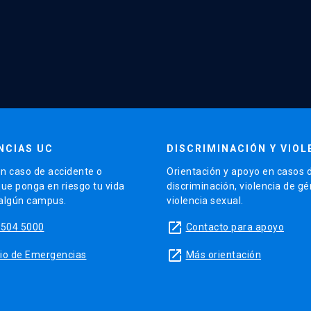
NCIAS UC
DISCRIMINACIÓN Y VIOL
n caso de accidente o
Orientación y apoyo en casos 
que ponga en riesgo tu vida
discriminación, violencia de g
 algún campus.
violencia sexual.
launch
5504 5000
Contacto para apoyo
launch
sitio de Emergencias
Más orientación