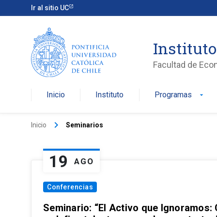
Ir al sitio UC
Institut
Facultad de Eco
Inicio
Instituto
Programas
arrow_drop_down
keyboard_arrow_right
Inicio
Seminarios
19
AGO
Conferencias
Seminario: “El Activo que Ignoramos: