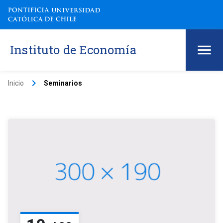
Instituto de Economía
keyboard_arrow_right
Inicio
Seminarios