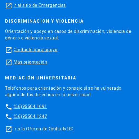
launch
Ir al sitio de Emergencias
DISCRIMINACIÓN Y VIOLENCIA
Orientación y apoyo en casos de discriminación, violencia de
género o violencia sexual.
launch
Contacto para apoyo
launch
Más orientación
MEDIACIÓN UNIVERSITARIA
Teléfonos para orientación y consejo si se ha vulnerado
alguno de tus derechos en la universidad.
phone
(56)95504 1691
phone
(56)95504 1247
launch
Ir a la Oficina de Ombuds UC