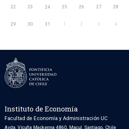
22
23
25
26
27
28
24
29
30
31
1
2
3
4
Instituto de Economía
Facultad de Economía y Administración UC
Avda. Vicuña Mackenna 4860, Macul. Santiago, Chile