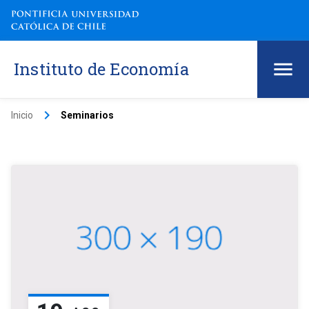
Instituto de Economía
keyboard_arrow_right
Inicio
Seminarios