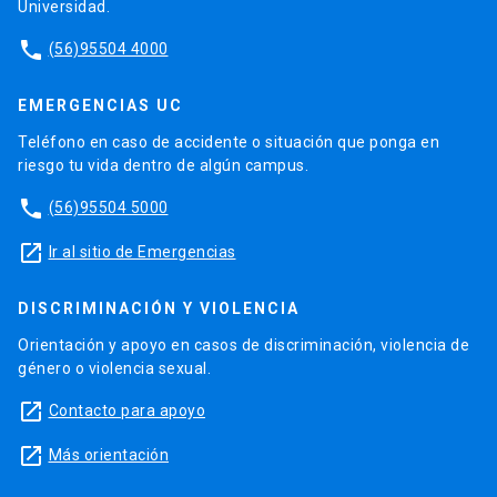
Universidad.
phone
(56)95504 4000
EMERGENCIAS UC
Teléfono en caso de accidente o situación que ponga en
riesgo tu vida dentro de algún campus.
phone
(56)95504 5000
launch
Ir al sitio de Emergencias
DISCRIMINACIÓN Y VIOLENCIA
Orientación y apoyo en casos de discriminación, violencia de
género o violencia sexual.
launch
Contacto para apoyo
launch
Más orientación