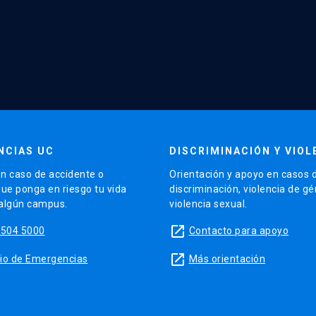
NCIAS UC
DISCRIMINACIÓN Y VIOL
n caso de accidente o
Orientación y apoyo en casos 
que ponga en riesgo tu vida
discriminación, violencia de g
 algún campus.
violencia sexual.
launch
5504 5000
Contacto para apoyo
launch
sitio de Emergencias
Más orientación