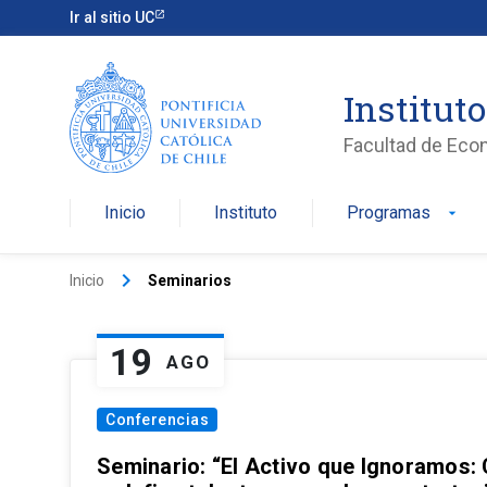
Ir al sitio UC
Institut
Facultad de Eco
Inicio
Instituto
Programas
arrow_drop_down
keyboard_arrow_right
Inicio
Seminarios
19
AGO
Conferencias
Seminario: “El Activo que Ignoramos: