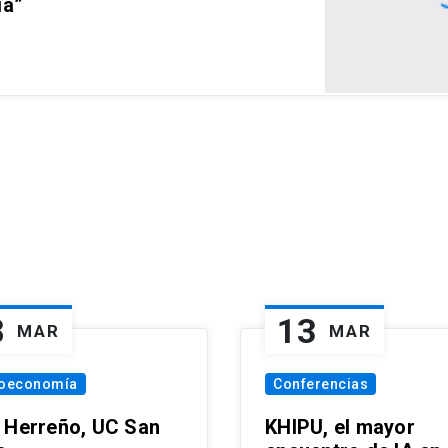
ia”
8
13
MAR
MAR
oeconomía
Conferencias
 Herreño, UC San
KHIPU, el mayor