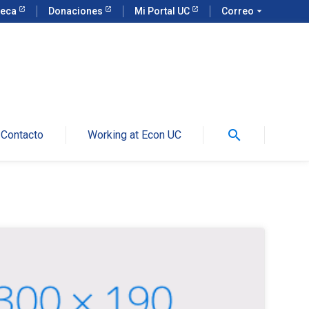
teca
Donaciones
Mi Portal UC
Correo
arrow_drop_down
search
Contacto
Working at Econ UC