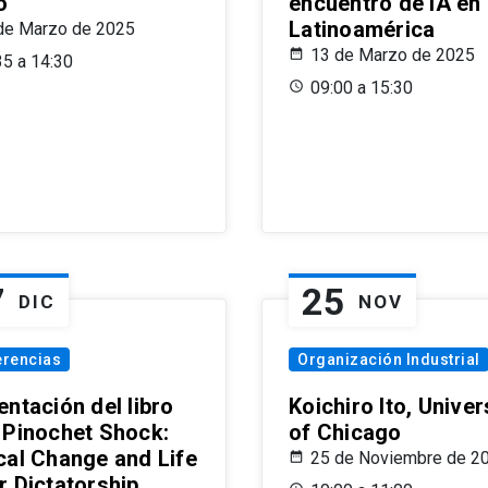
o
encuentro de IA en
Latinoamérica
de Marzo de 2025
13 de Marzo de 2025
35 a 14:30
09:00 a 15:30
7
25
DIC
NOV
erencias
Organización Industrial
ntación del libro
Koichiro Ito, Univer
 Pinochet Shock:
of Chicago
cal Change and Life
25 de Noviembre de 2
r Dictatorship