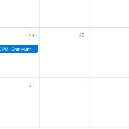
25
24
5 PM -
Evan Munro, Neyman Visiting Assistant Professor in the Department of Statistics at UC Berkeley
31
1