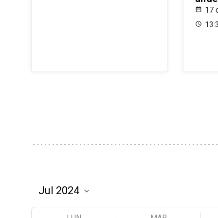
17 
13:
LUN
MAR