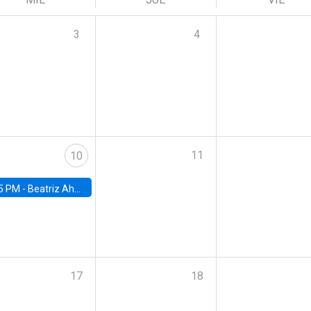
3
4
11
10
5 PM -
Beatriz Ahumada, PhD candidate, Universidad de Pittsburgh
17
18