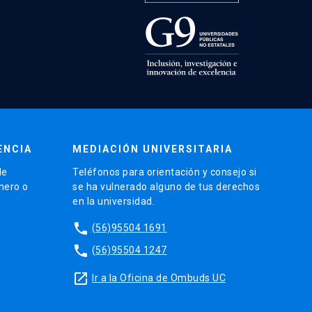
ENCIA
MEDIACIÓN UNIVERSITARIA
de
Teléfonos para orientación y consejo si
énero o
se ha vulnerado alguno de tus derechos
en la universidad.
phone
(56)95504 1691
phone
(56)95504 1247
launch
Ir a la Oficina de Ombuds UC