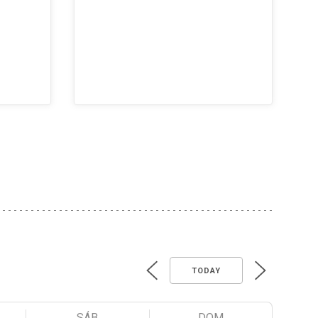
TODAY
SÁB
DOM