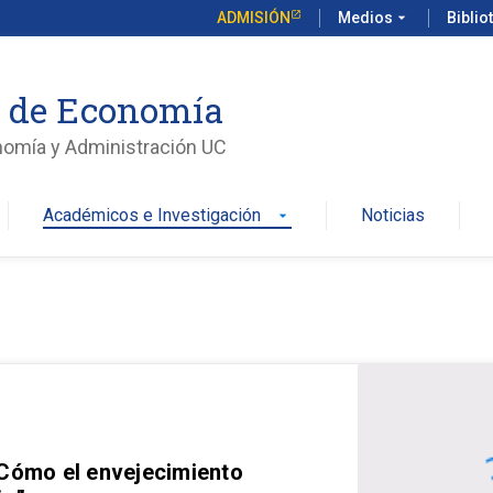
ADMISIÓN
Medios
arrow_drop_down
Biblio
o de Economía
nomía y Administración UC
Académicos e Investigación
Noticias
arrow_drop_down
 Cómo el envejecimiento