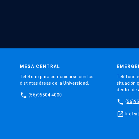
MESA CENTRAL
EMERGE
Teléfono para comunicarse con las
Teléfono e
distintas áreas de la Universidad.
situación 
dentro de
phone
(56)95504 4000
phone
(56)9
launch
Ir al 