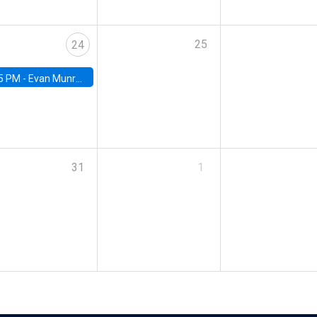
25
24
5 PM -
Evan Munro, Neyman Visiting Assistant Professor in the Department of Statistics at UC Berkeley
31
1