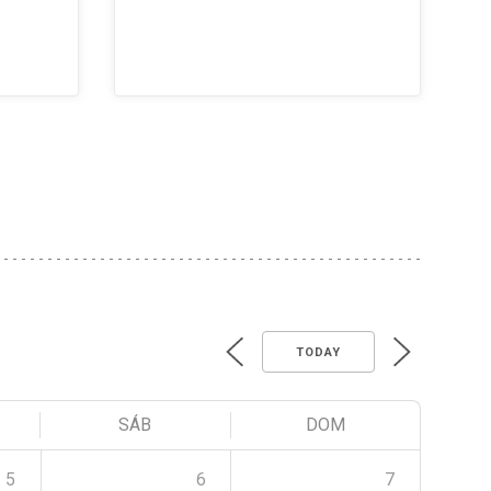
TODAY
SÁB
DOM
5
6
7