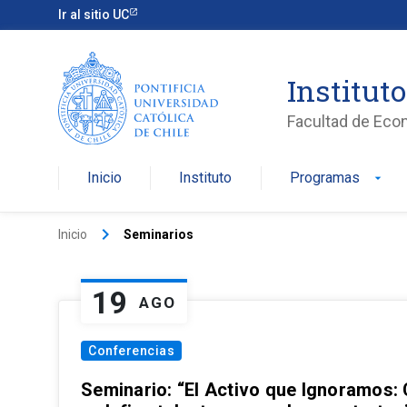
Ir al sitio UC
Institut
Facultad de Eco
Inicio
Instituto
Programas
arrow_drop_down
keyboard_arrow_right
Inicio
Seminarios
19
AGO
Conferencias
Seminario: “El Activo que Ignoramos: