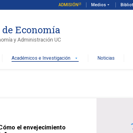
ADMISIÓN
Medios
arrow_drop_down
Biblio
o de Economía
nomía y Administración UC
Académicos e Investigación
Noticias
arrow_drop_down
 Cómo el envejecimiento