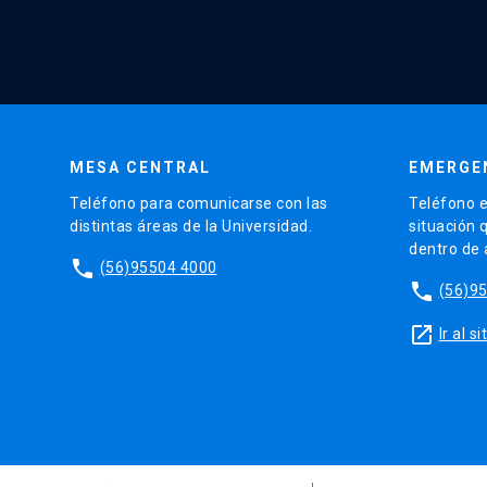
MESA CENTRAL
EMERGE
Teléfono para comunicarse con las
Teléfono e
distintas áreas de la Universidad.
situación 
dentro de
phone
(56)95504 4000
phone
(56)9
launch
Ir al 