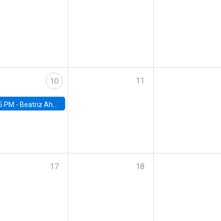
11
10
5 PM -
Beatriz Ahumada, PhD candidate, Universidad de Pittsburgh
17
18