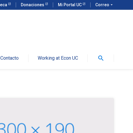
teca
Donaciones
Mi Portal UC
Correo
arrow_drop_down
search
Contacto
Working at Econ UC