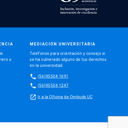
ENCIA
MEDIACIÓN UNIVERSITARIA
de
Teléfonos para orientación y consejo si
énero o
se ha vulnerado alguno de tus derechos
en la universidad.
phone
(56)95504 1691
phone
(56)95504 1247
launch
Ir a la Oficina de Ombuds UC