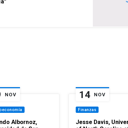
ia”
9
14
NOV
NOV
oeconomía
Finanzas
ndo Albornoz,
Jesse Davis, Univer