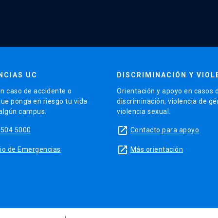
NCIAS UC
DISCRIMINACIÓN Y VIOL
n caso de accidente o
Orientación y apoyo en casos 
que ponga en riesgo tu vida
discriminación, violencia de g
 algún campus.
violencia sexual.
launch
5504 5000
Contacto para apoyo
launch
sitio de Emergencias
Más orientación