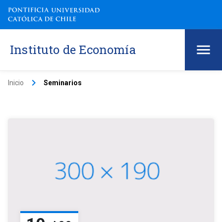
Instituto de Economía
keyboard_arrow_right
Inicio
Seminarios