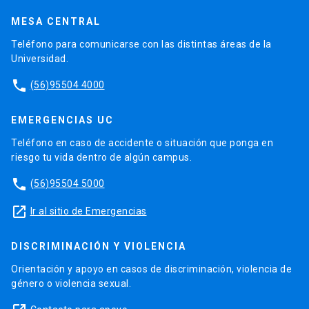
MESA CENTRAL
Teléfono para comunicarse con las distintas áreas de la
Universidad.
phone
(56)95504 4000
EMERGENCIAS UC
Teléfono en caso de accidente o situación que ponga en
riesgo tu vida dentro de algún campus.
phone
(56)95504 5000
launch
Ir al sitio de Emergencias
DISCRIMINACIÓN Y VIOLENCIA
Orientación y apoyo en casos de discriminación, violencia de
género o violencia sexual.