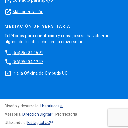
launch
Contacto para apoyo
launch
Más orientación
MEDIACIÓN UNIVERSITARIA
Teléfonos para orientación y consejo si se ha vulnerado
alguno de tus derechos en la universidad.
phone
(56)95504 1691
phone
(56)95504 1247
launch
Ir a la Oficina de Ombuds UC
Diseño y desarrollo:
Urantiacos
Asesoría:
Dirección Digital
, Prorrectoría
Utilizando el
Kit Digital UC