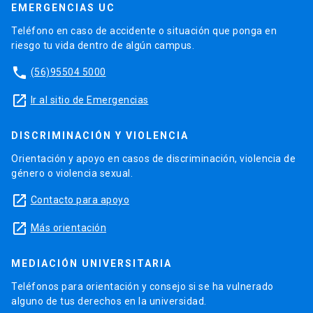
EMERGENCIAS UC
Teléfono en caso de accidente o situación que ponga en
riesgo tu vida dentro de algún campus.
phone
(56)95504 5000
launch
Ir al sitio de Emergencias
DISCRIMINACIÓN Y VIOLENCIA
Orientación y apoyo en casos de discriminación, violencia de
género o violencia sexual.
launch
Contacto para apoyo
launch
Más orientación
MEDIACIÓN UNIVERSITARIA
Teléfonos para orientación y consejo si se ha vulnerado
alguno de tus derechos en la universidad.