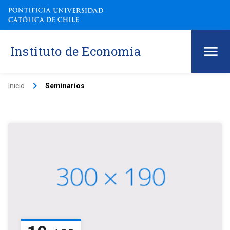
Instituto de Economía
keyboard_arrow_right
Inicio
Seminarios