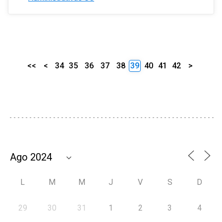
<<
<
34
35
36
37
38
39
40
41
42
>
L
M
M
J
V
S
D
29
30
31
1
2
3
4