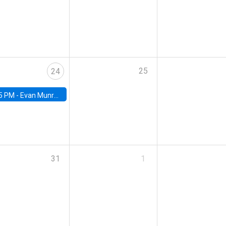
25
24
5 PM -
Evan Munro, Neyman Visiting Assistant Professor in the Department of Statistics at UC Berkeley
31
1