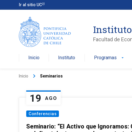
Ir al sitio UC
Institut
Facultad de Eco
Inicio
Instituto
Programas
arrow_drop_down
keyboard_arrow_right
Inicio
Seminarios
19
AGO
Conferencias
Seminario: “El Activo que Ignoramos: