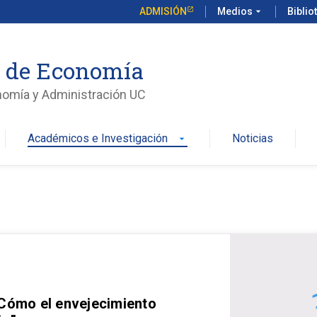
ADMISIÓN
Medios
arrow_drop_down
Biblio
o de Economía
nomía y Administración UC
Académicos e Investigación
Noticias
arrow_drop_down
 Cómo el envejecimiento