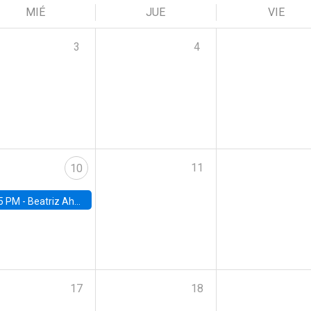
MIÉ
JUE
VIE
3
4
11
10
5 PM -
Beatriz Ahumada, PhD candidate, Universidad de Pittsburgh
17
18