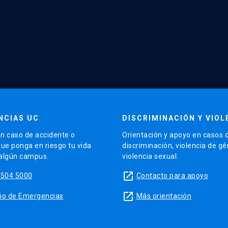
NCIAS UC
DISCRIMINACIÓN Y VIOL
n caso de accidente o
Orientación y apoyo en casos 
que ponga en riesgo tu vida
discriminación, violencia de g
 algún campus.
violencia sexual.
launch
5504 5000
Contacto para apoyo
launch
sitio de Emergencias
Más orientación