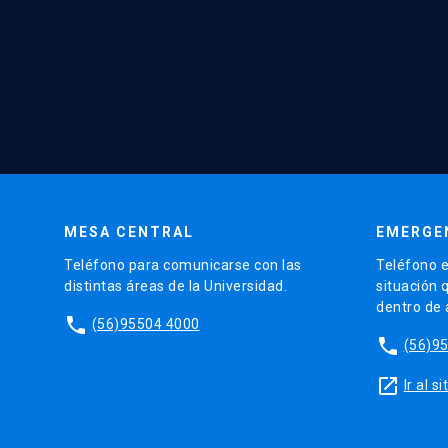
MESA CENTRAL
EMERGE
Teléfono para comunicarse con las
Teléfono e
distintas áreas de la Universidad.
situación 
dentro de
phone
(56)95504 4000
phone
(56)9
launch
Ir al 