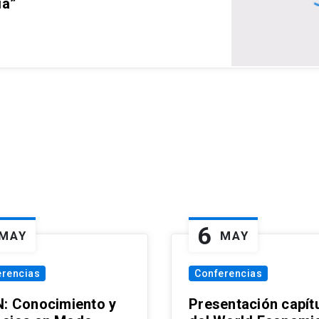
ia”
6
MAY
MAY
erencias
Conferencias
N: Conocimiento y
Presentación capít