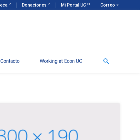
teca
Donaciones
Mi Portal UC
Correo
arrow_drop_down
search
Contacto
Working at Econ UC