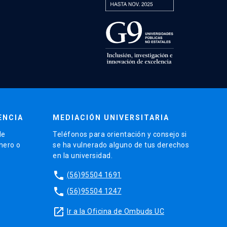
ENCIA
MEDIACIÓN UNIVERSITARIA
de
Teléfonos para orientación y consejo si
énero o
se ha vulnerado alguno de tus derechos
en la universidad.
phone
(56)95504 1691
phone
(56)95504 1247
launch
Ir a la Oficina de Ombuds UC