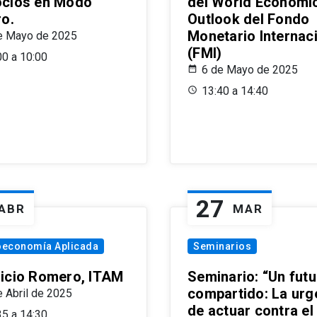
cios en Modo
del World Economi
ro.
Outlook del Fondo
Monetario Internac
e Mayo de 2025
(FMI)
00 a 10:00
6 de Mayo de 2025
13:40 a 14:40
27
ABR
MAR
oeconomía Aplicada
Seminarios
icio Romero, ITAM
Seminario: “Un futu
compartido: La urg
e Abril de 2025
de actuar contra el
35 a 14:30