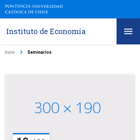
Instituto de Economía
keyboard_arrow_right
Inicio
Seminarios