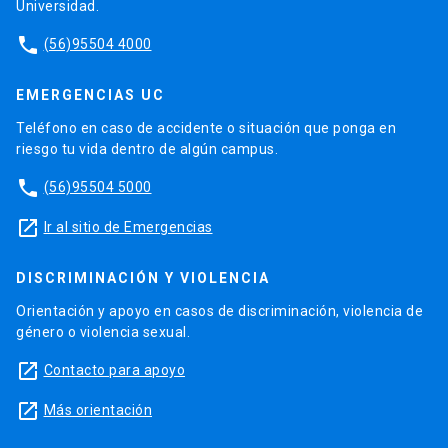
Universidad.
phone
(56)95504 4000
EMERGENCIAS UC
Teléfono en caso de accidente o situación que ponga en
riesgo tu vida dentro de algún campus.
phone
(56)95504 5000
launch
Ir al sitio de Emergencias
DISCRIMINACIÓN Y VIOLENCIA
Orientación y apoyo en casos de discriminación, violencia de
género o violencia sexual.
launch
Contacto para apoyo
launch
Más orientación