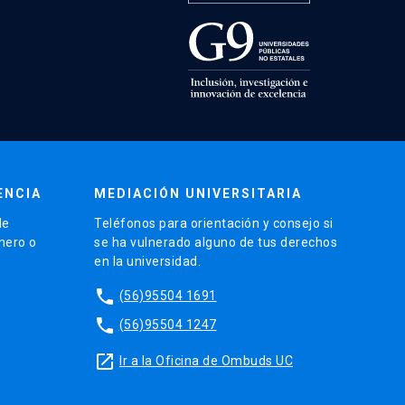
ENCIA
MEDIACIÓN UNIVERSITARIA
de
Teléfonos para orientación y consejo si
énero o
se ha vulnerado alguno de tus derechos
en la universidad.
phone
(56)95504 1691
phone
(56)95504 1247
launch
Ir a la Oficina de Ombuds UC