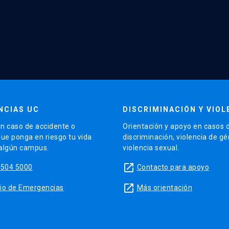
NCIAS UC
DISCRIMINACIÓN Y VIOL
n caso de accidente o
Orientación y apoyo en casos 
que ponga en riesgo tu vida
discriminación, violencia de g
 algún campus.
violencia sexual.
launch
5504 5000
Contacto para apoyo
launch
sitio de Emergencias
Más orientación