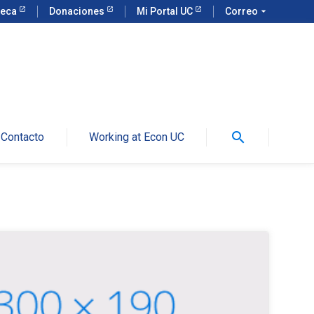
teca
Donaciones
Mi Portal UC
Correo
arrow_drop_down
search
Contacto
Working at Econ UC