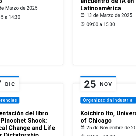
o
encuentro de IA en
Latinoamérica
de Marzo de 2025
13 de Marzo de 2025
35 a 14:30
09:00 a 15:30
7
25
DIC
NOV
erencias
Organización Industrial
ntación del libro
Koichiro Ito, Univer
 Pinochet Shock:
of Chicago
cal Change and Life
25 de Noviembre de 2
r Dictatorship