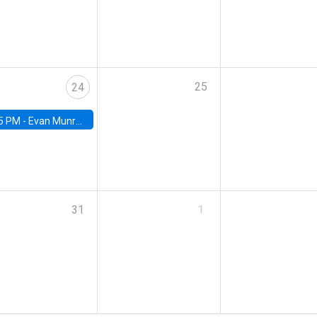
25
24
5 PM -
Evan Munro, Neyman Visiting Assistant Professor in the Department of Statistics at UC Berkeley
31
1