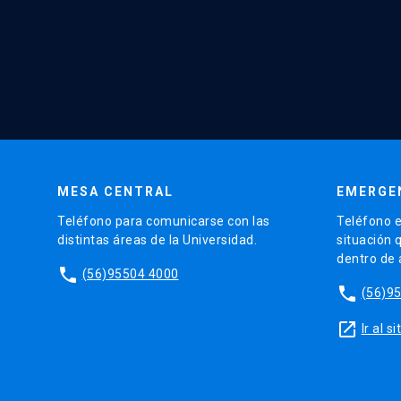
MESA CENTRAL
EMERGE
Teléfono para comunicarse con las
Teléfono e
distintas áreas de la Universidad.
situación 
dentro de
phone
(56)95504 4000
phone
(56)9
launch
Ir al 