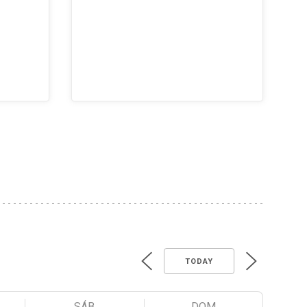
TODAY
SÁB
DOM