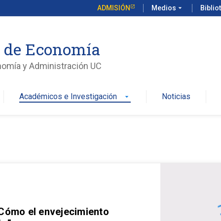
ADMISIÓN
Medios
arrow_drop_down
Biblio
o de Economía
nomía y Administración UC
Académicos e Investigación
Noticias
arrow_drop_down
 Cómo el envejecimiento