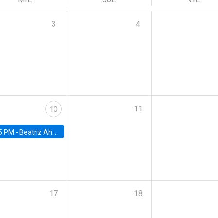
3
4
11
10
5 PM -
Beatriz Ahumada, PhD candidate, Universidad de Pittsburgh
17
18