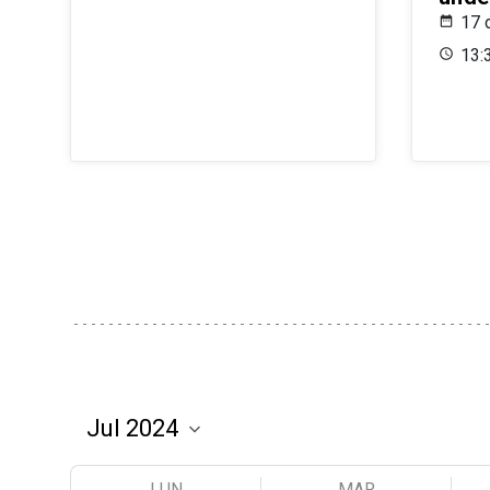
17 
13:
LUN
MAR