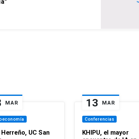
ia”
8
13
MAR
MAR
oeconomía
Conferencias
 Herreño, UC San
KHIPU, el mayor