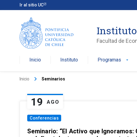
Ir al sitio UC
Institut
Facultad de Eco
Inicio
Instituto
Programas
arrow_drop_down
keyboard_arrow_right
Inicio
Seminarios
19
AGO
Conferencias
Seminario: “El Activo que Ignoramos: