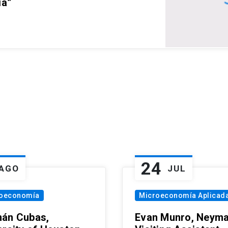
ia”
24
AGO
JUL
oeconomía
Microeconomía Aplicad
án Cubas,
Evan Munro, Neym