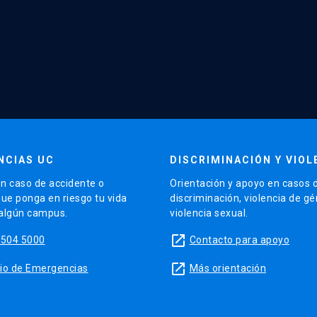
NCIAS UC
DISCRIMINACIÓN Y VIOL
n caso de accidente o
Orientación y apoyo en casos 
que ponga en riesgo tu vida
discriminación, violencia de g
 algún campus.
violencia sexual.
launch
5504 5000
Contacto para apoyo
launch
sitio de Emergencias
Más orientación