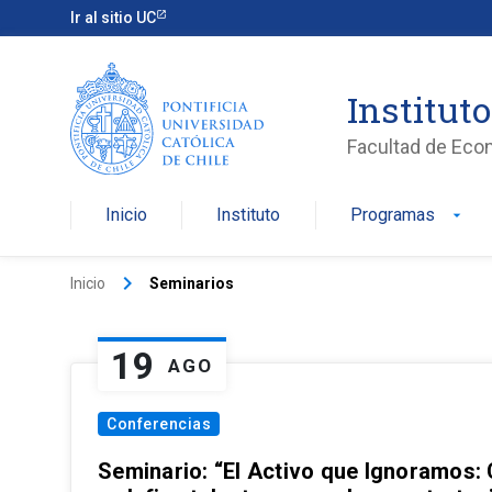
Ir al sitio UC
Institut
Facultad de Eco
Inicio
Instituto
Programas
arrow_drop_down
keyboard_arrow_right
Inicio
Seminarios
19
AGO
Conferencias
Seminario: “El Activo que Ignoramos: