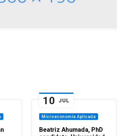
10
JUL
a
Microeconomía Aplicada
an
Beatriz Ahumada, PhD