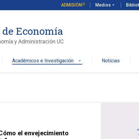
ADMISIÓN
Medios
arrow_drop_down
Biblio
o de Economía
nomía y Administración UC
Académicos e Investigación
Noticias
arrow_drop_down
 Cómo el envejecimiento