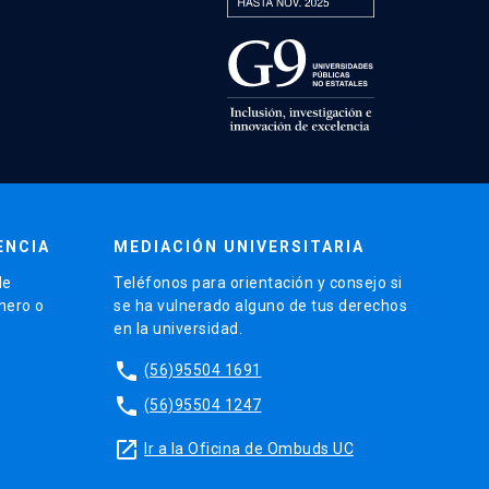
ENCIA
MEDIACIÓN UNIVERSITARIA
de
Teléfonos para orientación y consejo si
énero o
se ha vulnerado alguno de tus derechos
en la universidad.
phone
(56)95504 1691
phone
(56)95504 1247
launch
Ir a la Oficina de Ombuds UC