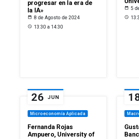
Univ
progresar en la era de
5 d
la IA»
8 de Agosto de 2024
13:
13:30 a 14:30
26
1
JUN
Microeconomía Aplicada
Macr
Fernanda Rojas
Gust
Ampuero, University of
Banc