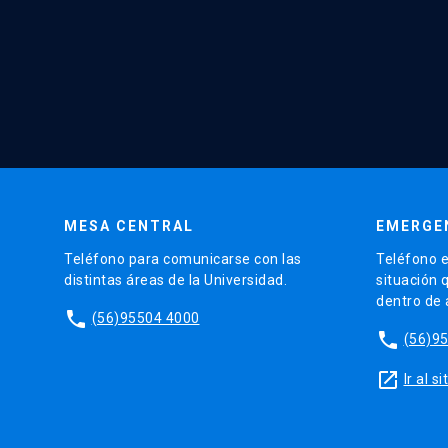
MESA CENTRAL
EMERGE
Teléfono para comunicarse con las
Teléfono e
distintas áreas de la Universidad.
situación 
dentro de
phone
(56)95504 4000
phone
(56)9
launch
Ir al 