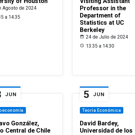
ersity of Houston
Visiting Assistant
Professor in the
e Agosto de 2024
Department of
35 a 14:35
Statistics at UC
Berkeley
24 de Julio de 2024
13:35 a 14:30
8
5
JUN
JUN
oeconomía
Teoría Económica
avo González,
David Bardey,
o Central de Chile
Universidad de los