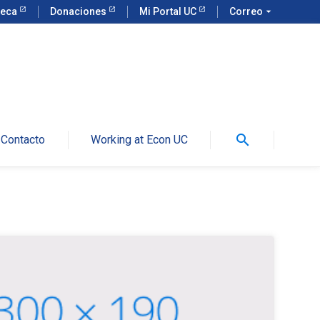
teca
Donaciones
Mi Portal UC
Correo
arrow_drop_down
search
Contacto
Working at Econ UC