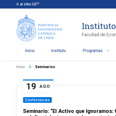
Ir al sitio UC
Institut
Facultad de Eco
Inicio
Instituto
Programas
arrow_drop_down
keyboard_arrow_right
Inicio
Seminarios
19
AGO
Conferencias
Seminario: “El Activo que Ignoramos: