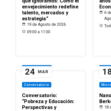
que Ignoramos: Cómo el
años
envejecimiento redefine
Econ
talento, mercados y
6 d
estrategia”
Ago
19 de Agosto de 2026
Todo
09:00 a 11:00
24
1
MAR
Conversatorio
Micr
Conversatorio:
Nano
“Pobreza y Educación:
Berk
Perspectivas y
18 