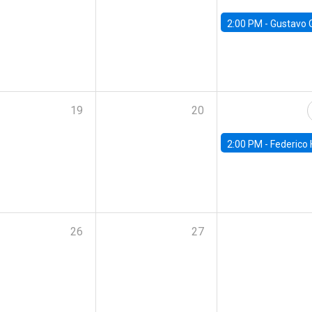
2:00 PM -
Gustavo González - Banco Central d
19
20
2:00 PM -
Federico Huneeus - Banco Central de C
26
27