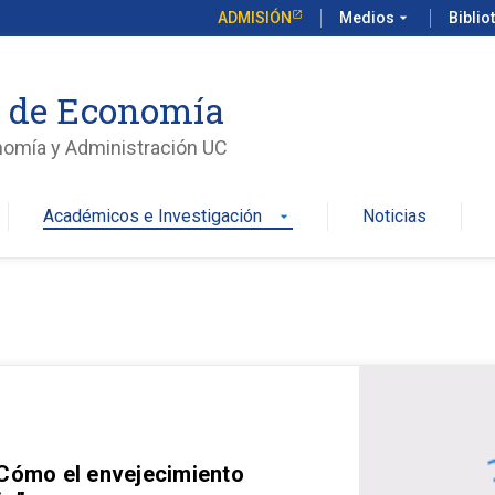
ADMISIÓN
Medios
arrow_drop_down
Biblio
o de Economía
nomía y Administración UC
Académicos e Investigación
Noticias
arrow_drop_down
 Cómo el envejecimiento