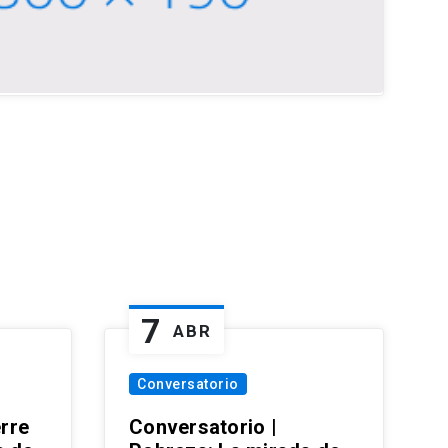
7
ABR
Conversatorio
erre
Conversatorio |