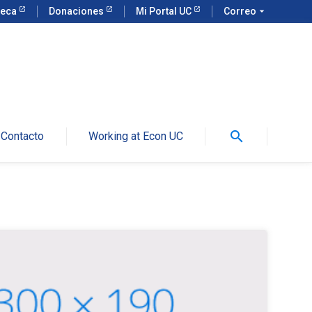
teca
Donaciones
Mi Portal UC
Correo
arrow_drop_down
search
Contacto
Working at Econ UC