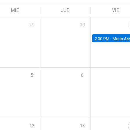
MIÉ
JUE
VIE
29
30
2:00 PM -
Maria Aristizabal-Ramirez, FED
5
6
12
13