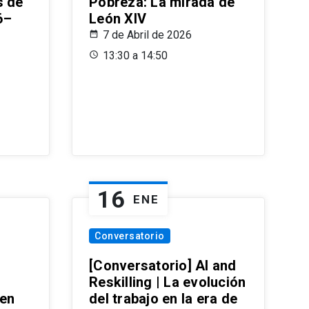
s de
Pobreza: La mirada de
6–
León XIV
7 de Abril de 2026
13:30 a 14:50
16
ENE
Conversatorio
[Conversatorio] AI and
Reskilling | La evolución
 en
del trabajo en la era de