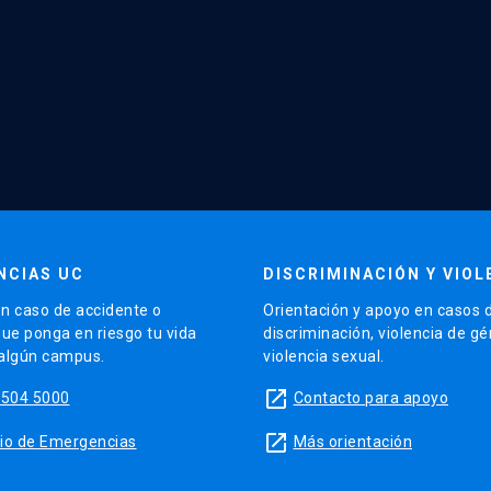
NCIAS UC
DISCRIMINACIÓN Y VIOL
n caso de accidente o
Orientación y apoyo en casos 
que ponga en riesgo tu vida
discriminación, violencia de g
 algún campus.
violencia sexual.
launch
5504 5000
Contacto para apoyo
launch
sitio de Emergencias
Más orientación