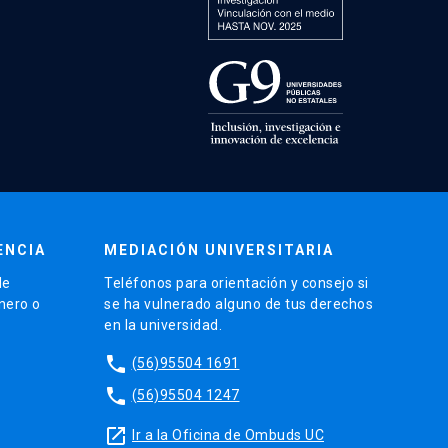
ENCIA
MEDIACIÓN UNIVERSITARIA
de
Teléfonos para orientación y consejo si
énero o
se ha vulnerado alguno de tus derechos
en la universidad.
phone
(56)95504 1691
phone
(56)95504 1247
launch
Ir a la Oficina de Ombuds UC