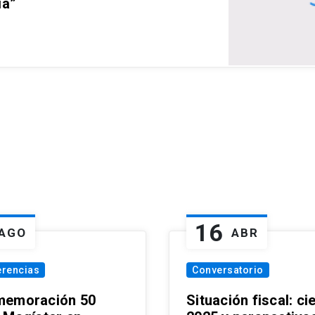
ia”
16
AGO
ABR
erencias
Conversatorio
emoración 50
Situación fiscal: ci