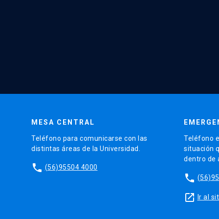
MESA CENTRAL
EMERGE
Teléfono para comunicarse con las
Teléfono e
distintas áreas de la Universidad.
situación 
dentro de
phone
(56)95504 4000
phone
(56)9
launch
Ir al 