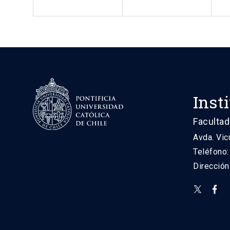
Inst
Facultad
Avda. Vic
Teléfono
Direcció