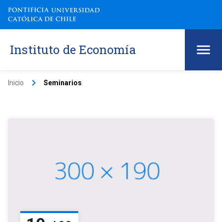
Instituto de Economía
keyboard_arrow_right
Inicio
Seminarios