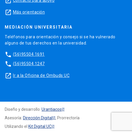
launch
Contacto para apoyo
launch
Más orientación
MEDIACIÓN UNIVERSITARIA
Teléfonos para orientación y consejo si se ha vulnerado
alguno de tus derechos en la universidad.
phone
(56)95504 1691
phone
(56)95504 1247
launch
Ir a la Oficina de Ombuds UC
Diseño y desarrollo:
Urantiacos
Asesoría:
Dirección Digital
, Prorrectoría
Utilizando el
Kit Digital UC