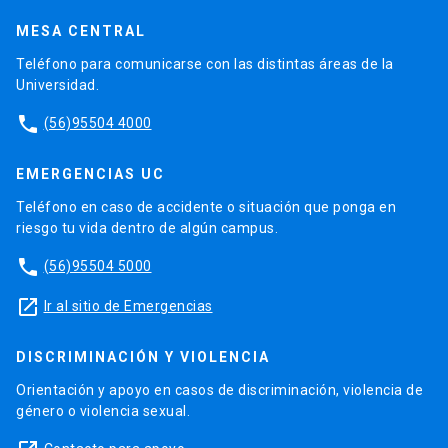
MESA CENTRAL
Teléfono para comunicarse con las distintas áreas de la
Universidad.
phone
(56)95504 4000
EMERGENCIAS UC
Teléfono en caso de accidente o situación que ponga en
riesgo tu vida dentro de algún campus.
phone
(56)95504 5000
launch
Ir al sitio de Emergencias
DISCRIMINACIÓN Y VIOLENCIA
Orientación y apoyo en casos de discriminación, violencia de
género o violencia sexual.