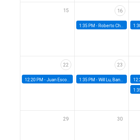
15
16
1:35 PM -
Roberto Chang, Rutgers University
1:3
22
23
12:20 PM -
Juan Escobar, Universidad de Chile
1:35 PM -
Will Lu, Banco Central de Chile
12:
1:3
29
30