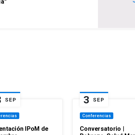
ia”
3
3
SEP
SEP
erencias
Conferencias
entación IPoM de
Conversatorio |