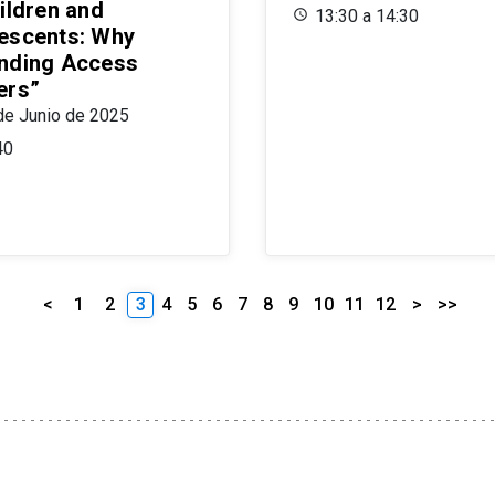
ildren and
13:30 a 14:30
escents: Why
nding Access
ers”
de Junio de 2025
40
<
1
2
3
4
5
6
7
8
9
10
11
12
>
>>