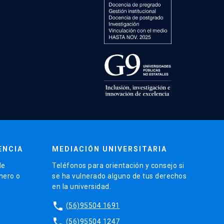
ENCIA
MEDIACIÓN UNIVERSITARIA
de
Teléfonos para orientación y consejo si
énero o
se ha vulnerado alguno de tus derechos
en la universidad.
phone
(56)95504 1691
phone
(56)95504 1247