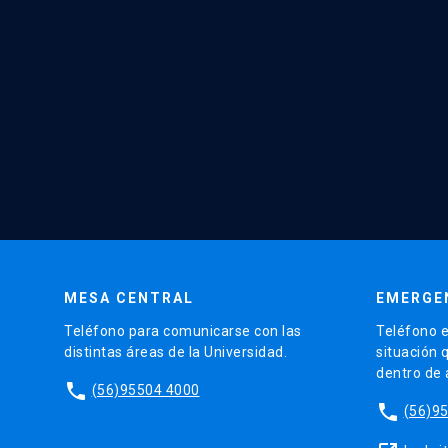
MESA CENTRAL
EMERGE
Teléfono para comunicarse con las
Teléfono e
distintas áreas de la Universidad.
situación 
dentro de
phone
(56)95504 4000
phone
(56)9