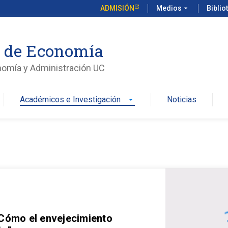
ADMISIÓN
Medios
arrow_drop_down
Biblio
o de Economía
nomía y Administración UC
Académicos e Investigación
Noticias
arrow_drop_down
 Cómo el envejecimiento