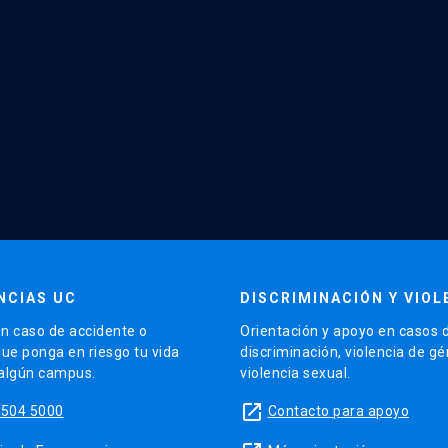
NCIAS UC
DISCRIMINACIÓN Y VIOL
n caso de accidente o
Orientación y apoyo en casos 
que ponga en riesgo tu vida
discriminación, violencia de g
 algún campus.
violencia sexual.
launch
5504 5000
Contacto para apoyo