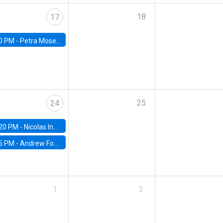
18
17
0 PM -
Petra Moser, NYU Stern
25
24
20 PM -
Nicolas Inostroza, Rotman School of Management, University of Toronto
5 PM -
Andrew Foster, Brown University
1
2