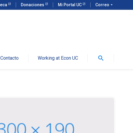
teca
Donaciones
Mi Portal UC
Correo
arrow_drop_down
search
Contacto
Working at Econ UC