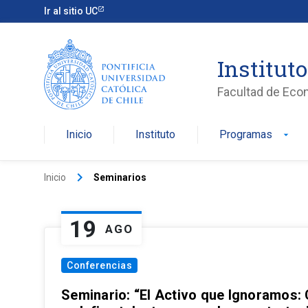
Ir al sitio UC
Institut
Facultad de Eco
Inicio
Instituto
Programas
arrow_drop_down
keyboard_arrow_right
Inicio
Seminarios
19
AGO
Conferencias
Seminario: “El Activo que Ignoramos: