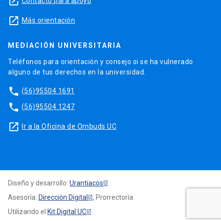
launch
Contacto para apoyo
launch
Más orientación
MEDIACIÓN UNIVERSITARIA
Teléfonos para orientación y consejo si se ha vulnerado
alguno de tus derechos en la universidad.
phone
(56)95504 1691
phone
(56)95504 1247
launch
Ir a la Oficina de Ombuds UC
Diseño y desarrollo:
Urantiacos
Asesoría:
Dirección Digital
, Prorrectoría
Utilizando el
Kit Digital UC