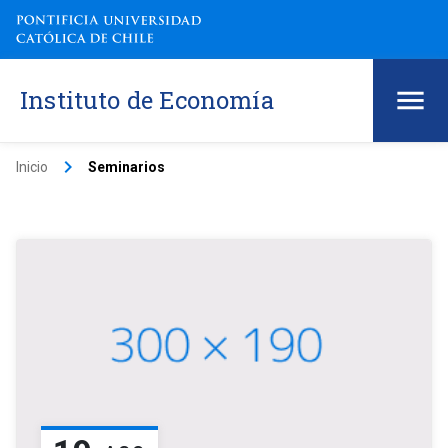
Instituto de Economía
keyboard_arrow_right
Inicio
Seminarios