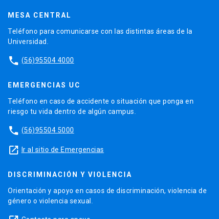
MESA CENTRAL
Teléfono para comunicarse con las distintas áreas de la
Universidad.
phone
(56)95504 4000
EMERGENCIAS UC
Teléfono en caso de accidente o situación que ponga en
riesgo tu vida dentro de algún campus.
phone
(56)95504 5000
launch
Ir al sitio de Emergencias
DISCRIMINACIÓN Y VIOLENCIA
Orientación y apoyo en casos de discriminación, violencia de
género o violencia sexual.